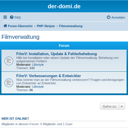
der-domi.de
FAQ
Anmelden
Foren-Übersicht
PHP-Skripte
Filmverwaltung
Filmverwaltung
Forum
FilmV: Installation, Update & Fehlerbehebung
Hilfe bei Installation oder einem Update der Filmverwaltung. Behebung von
aufgetretenen Fehlern
Moderator:
Lifestyle
Themen:
143
FilmV: Verbesserungen & Entwickler
Was könnte man an der Filmverwaltung verbessern? Fragen und Anregungen
von Entwickler an Entwickler.
Moderator:
Lifestyle
Themen:
86
Gehe zu
WER IST ONLINE?
Mitglieder in diesem Forum: 0 Mitglieder und 1 Gast