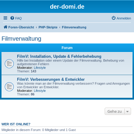
der-domi.de
FAQ
Anmelden
Foren-Übersicht
PHP-Skripte
Filmverwaltung
Filmverwaltung
Forum
FilmV: Installation, Update & Fehlerbehebung
Hilfe bei Installation oder einem Update der Filmverwaltung. Behebung von
aufgetretenen Fehlern
Moderator:
Lifestyle
Themen:
143
FilmV: Verbesserungen & Entwickler
Was könnte man an der Filmverwaltung verbessern? Fragen und Anregungen
von Entwickler an Entwickler.
Moderator:
Lifestyle
Themen:
86
Gehe zu
WER IST ONLINE?
Mitglieder in diesem Forum: 0 Mitglieder und 1 Gast