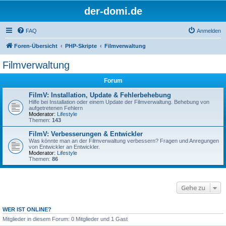
der-domi.de
FAQ
Anmelden
Foren-Übersicht
PHP-Skripte
Filmverwaltung
Filmverwaltung
Forum
FilmV: Installation, Update & Fehlerbehebung
Hilfe bei Installation oder einem Update der Filmverwaltung. Behebung von
aufgetretenen Fehlern
Moderator:
Lifestyle
Themen:
143
FilmV: Verbesserungen & Entwickler
Was könnte man an der Filmverwaltung verbessern? Fragen und Anregungen
von Entwickler an Entwickler.
Moderator:
Lifestyle
Themen:
86
Gehe zu
WER IST ONLINE?
Mitglieder in diesem Forum: 0 Mitglieder und 1 Gast