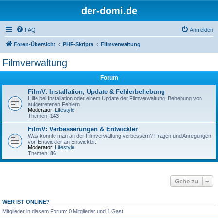
der-domi.de
FAQ
Anmelden
Foren-Übersicht
PHP-Skripte
Filmverwaltung
Filmverwaltung
Forum
FilmV: Installation, Update & Fehlerbehebung
Hilfe bei Installation oder einem Update der Filmverwaltung. Behebung von
aufgetretenen Fehlern
Moderator:
Lifestyle
Themen:
143
FilmV: Verbesserungen & Entwickler
Was könnte man an der Filmverwaltung verbessern? Fragen und Anregungen
von Entwickler an Entwickler.
Moderator:
Lifestyle
Themen:
86
Gehe zu
WER IST ONLINE?
Mitglieder in diesem Forum: 0 Mitglieder und 1 Gast