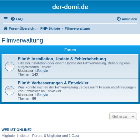
der-domi.de
FAQ
Anmelden
Foren-Übersicht
PHP-Skripte
Filmverwaltung
Filmverwaltung
Forum
FilmV: Installation, Update & Fehlerbehebung
Hilfe bei Installation oder einem Update der Filmverwaltung. Behebung von
aufgetretenen Fehlern
Moderator:
Lifestyle
Themen:
143
FilmV: Verbesserungen & Entwickler
Was könnte man an der Filmverwaltung verbessern? Fragen und Anregungen
von Entwickler an Entwickler.
Moderator:
Lifestyle
Themen:
86
Gehe zu
WER IST ONLINE?
Mitglieder in diesem Forum: 0 Mitglieder und 1 Gast