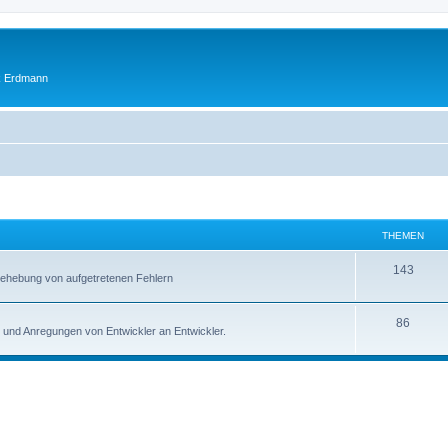
ik Erdmann
THEMEN
T
143
. Behebung von aufgetretenen Fehlern
h
e
T
86
und Anregungen von Entwickler an Entwickler.
m
h
e
e
n
m
e