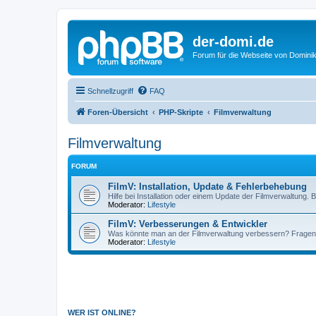
der-domi.de
Forum für die Webseite von Domin
Schnellzugriff
FAQ
Foren-Übersicht
PHP-Skripte
Filmverwaltung
Filmverwaltung
FORUM
FilmV: Installation, Update & Fehlerbehebung
Hilfe bei Installation oder einem Update der Filmverwaltung
Moderator:
Lifestyle
FilmV: Verbesserungen & Entwickler
Was könnte man an der Filmverwaltung verbessern? Fragen 
Moderator:
Lifestyle
WER IST ONLINE?