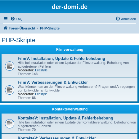
der-domi.de
FAQ
Anmelden
Foren-Übersicht
PHP-Skripte
PHP-Skripte
Filmverwaltung
FilmV: Installation, Update & Fehlerbehebung
Hilfe bei Installation oder einem Update der Filmverwaltung. Behebung von
aufgetretenen Fehlern
Moderator:
Lifestyle
Themen:
143
FilmV: Verbesserungen & Entwickler
Was könnte man an der Filmverwaltung verbessern? Fragen und Anregungen
von Entwickler an Entwickler.
Moderator:
Lifestyle
Themen:
86
Kontakteverwaltung
KontakteV: Installation, Update & Fehlerbehebung
Hilfe bei Installation oder einem Update der Kontakteverwaltung. Behebung von
aufgetretenen Fehlern.
Themen:
70
KontakteV: Verbesserungen & Entwickler