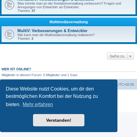
Was könnte man an der Kontakteverwaltung verbessern? Fragen und
Anregungen von Entwickler an Entwickler.
Themen:
37
Multimediaverwaltung
MultiV: Verbesserungen & Entwickler
Wie kann man die Multimediaverwaltung realisieren?
Themen:
2
Gehe zu
WER IST ONLINE?
Mitglieder in diesem Forum: 0 Mitglieder und 1 Gast
Foren-Übersicht
Alle Zeiten sind
UTC+02:00
Diese Website nutzt Cookies, um dir den
Powered by
phpBB
® Forum Software © phpBB Limited
bestmöglichen Komfort bei der Nutzung zu
Deutsche Übersetzung durch
phpBB.de
bieten.
Mehr erfahren
Datenschutz
|
Nutzungsbedingungen
Verstanden!