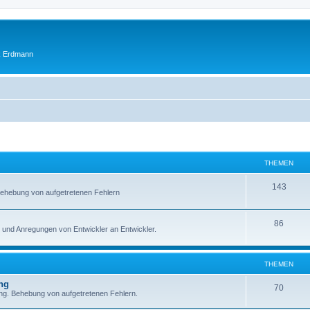
ik Erdmann
THEMEN
T
143
. Behebung von aufgetretenen Fehlern
h
e
T
86
und Anregungen von Entwickler an Entwickler.
m
h
e
e
THEMEN
n
m
ung
T
70
tung. Behebung von aufgetretenen Fehlern.
e
h