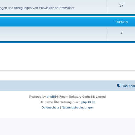
n
T
37
e
gen und Anregungen von Entwickler an Entwickler.
h
m
e
e
THEMEN
m
n
T
2
e
h
n
e
m
e
n
Das Tea
Powered by
phpBB
® Forum Software © phpBB Limited
Deutsche Übersetzung durch
phpBB.de
Datenschutz
|
Nutzungsbedingungen