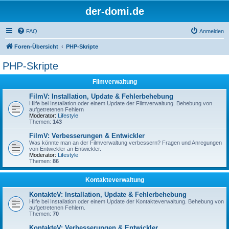
der-domi.de
FAQ
Anmelden
Foren-Übersicht
PHP-Skripte
PHP-Skripte
Filmverwaltung
FilmV: Installation, Update & Fehlerbehebung
Hilfe bei Installation oder einem Update der Filmverwaltung. Behebung von
aufgetretenen Fehlern
Moderator:
Lifestyle
Themen:
143
FilmV: Verbesserungen & Entwickler
Was könnte man an der Filmverwaltung verbessern? Fragen und Anregungen
von Entwickler an Entwickler.
Moderator:
Lifestyle
Themen:
86
Kontakteverwaltung
KontakteV: Installation, Update & Fehlerbehebung
Hilfe bei Installation oder einem Update der Kontakteverwaltung. Behebung von
aufgetretenen Fehlern.
Themen:
70
KontakteV: Verbesserungen & Entwickler