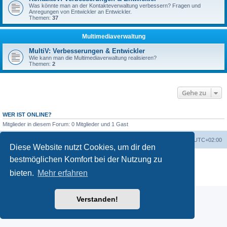
Was könnte man an der Kontakteverwaltung verbessern? Fragen und
Anregungen von Entwickler an Entwickler.
Themen:
37
Multimediaverwaltung
MultiV: Verbesserungen & Entwickler
Wie kann man die Multimediaverwaltung realisieren?
Themen:
2
Gehe zu
WER IST ONLINE?
Mitglieder in diesem Forum: 0 Mitglieder und 1 Gast
Foren-Übersicht
Alle Zeiten sind
UTC+02:00
Diese Website nutzt Cookies, um dir den
Powered by
phpBB
® Forum Software © phpBB Limited
bestmöglichen Komfort bei der Nutzung zu
Deutsche Übersetzung durch
phpBB.de
bieten.
Mehr erfahren
Datenschutz
|
Nutzungsbedingungen
Verstanden!