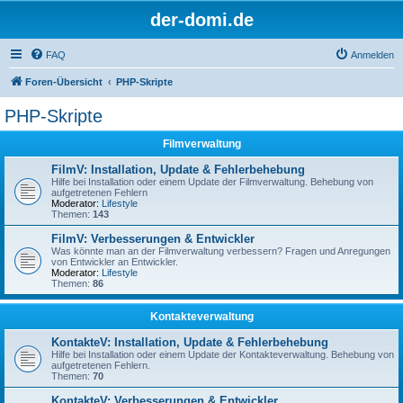
der-domi.de
FAQ
Anmelden
Foren-Übersicht
PHP-Skripte
PHP-Skripte
Filmverwaltung
FilmV: Installation, Update & Fehlerbehebung
Hilfe bei Installation oder einem Update der Filmverwaltung. Behebung von
aufgetretenen Fehlern
Moderator:
Lifestyle
Themen:
143
FilmV: Verbesserungen & Entwickler
Was könnte man an der Filmverwaltung verbessern? Fragen und Anregungen
von Entwickler an Entwickler.
Moderator:
Lifestyle
Themen:
86
Kontakteverwaltung
KontakteV: Installation, Update & Fehlerbehebung
Hilfe bei Installation oder einem Update der Kontakteverwaltung. Behebung von
aufgetretenen Fehlern.
Themen:
70
KontakteV: Verbesserungen & Entwickler