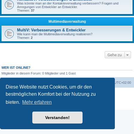
Was könnte man an der Kontakteverwaltung verbessern? Fragen und
Anregungen von Entwickler an Entwickler.
Themen:
37
Multimediaverwaltung
MultiV: Verbesserungen & Entwickler
Wie kann man die Multimediaverwaltung realisieren?
Themen:
2
Gehe zu
WER IST ONLINE?
Mitglieder in diesem Forum: 0 Mitglieder und 1 Gast
Foren-Übersicht
Alle Zeiten sind
UTC+02:00
Diese Website nutzt Cookies, um dir den
Powered by
phpBB
® Forum Software © phpBB Limited
bestmöglichen Komfort bei der Nutzung zu
Deutsche Übersetzung durch
phpBB.de
bieten.
Mehr erfahren
Datenschutz
|
Nutzungsbedingungen
Verstanden!