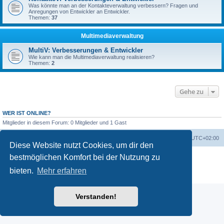
Was könnte man an der Kontakteverwaltung verbessern? Fragen und
Anregungen von Entwickler an Entwickler.
Themen:
37
Multimediaverwaltung
MultiV: Verbesserungen & Entwickler
Wie kann man die Multimediaverwaltung realisieren?
Themen:
2
Gehe zu
WER IST ONLINE?
Mitglieder in diesem Forum: 0 Mitglieder und 1 Gast
Foren-Übersicht
Alle Zeiten sind
UTC+02:00
Diese Website nutzt Cookies, um dir den
Powered by
phpBB
® Forum Software © phpBB Limited
bestmöglichen Komfort bei der Nutzung zu
Deutsche Übersetzung durch
phpBB.de
bieten.
Mehr erfahren
Datenschutz
|
Nutzungsbedingungen
Verstanden!