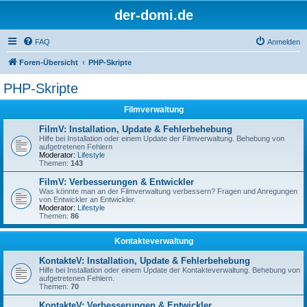
der-domi.de
FAQ
Anmelden
Foren-Übersicht
PHP-Skripte
PHP-Skripte
Filmverwaltung
FilmV: Installation, Update & Fehlerbehebung
Hilfe bei Installation oder einem Update der Filmverwaltung. Behebung von
aufgetretenen Fehlern
Moderator:
Lifestyle
Themen:
143
FilmV: Verbesserungen & Entwickler
Was könnte man an der Filmverwaltung verbessern? Fragen und Anregungen
von Entwickler an Entwickler.
Moderator:
Lifestyle
Themen:
86
Kontakteverwaltung
KontakteV: Installation, Update & Fehlerbehebung
Hilfe bei Installation oder einem Update der Kontakteverwaltung. Behebung von
aufgetretenen Fehlern.
Themen:
70
KontakteV: Verbesserungen & Entwickler