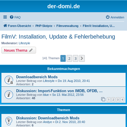
der-domi.de
FAQ
Anmelden
Foren-Übersicht
PHP-Skripte
Filmverwaltung
FilmV: Installation, Update & Fehlerbehebung
FilmV: Installation, Update & Fehlerbehebung
Moderator:
Lifestyle
Neues Thema
1
2
3
Nächste
141 Themen
Bekanntmachungen
Downloadbereich Mods
Letzter Beitrag von
Lifestyle
«
Do 19. Aug 2010, 20:41
Antworten:
2
Diskussion: Import-Funktion von IMDB, OFDB, ...
Letzter Beitrag von
blue
«
So 13. Mai 2012, 23:56
Antworten:
48
1
2
3
4
Themen
Diskussion: Downloadbereich Mods
Letzter Beitrag von
Andye
«
Di 2. Nov 2010, 20:40
Antworten:
6