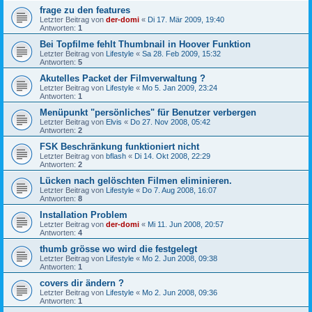
frage zu den features
Letzter Beitrag von
der-domi
«
Di 17. Mär 2009, 19:40
Antworten:
1
Bei Topfilme fehlt Thumbnail in Hoover Funktion
Letzter Beitrag von
Lifestyle
«
Sa 28. Feb 2009, 15:32
Antworten:
5
Akutelles Packet der Filmverwaltung ?
Letzter Beitrag von
Lifestyle
«
Mo 5. Jan 2009, 23:24
Antworten:
1
Menüpunkt "persönliches" für Benutzer verbergen
Letzter Beitrag von
Elvis
«
Do 27. Nov 2008, 05:42
Antworten:
2
FSK Beschränkung funktioniert nicht
Letzter Beitrag von
bflash
«
Di 14. Okt 2008, 22:29
Antworten:
2
Lücken nach gelöschten Filmen eliminieren.
Letzter Beitrag von
Lifestyle
«
Do 7. Aug 2008, 16:07
Antworten:
8
Installation Problem
Letzter Beitrag von
der-domi
«
Mi 11. Jun 2008, 20:57
Antworten:
4
thumb grösse wo wird die festgelegt
Letzter Beitrag von
Lifestyle
«
Mo 2. Jun 2008, 09:38
Antworten:
1
covers dir ändern ?
Letzter Beitrag von
Lifestyle
«
Mo 2. Jun 2008, 09:36
Antworten:
1