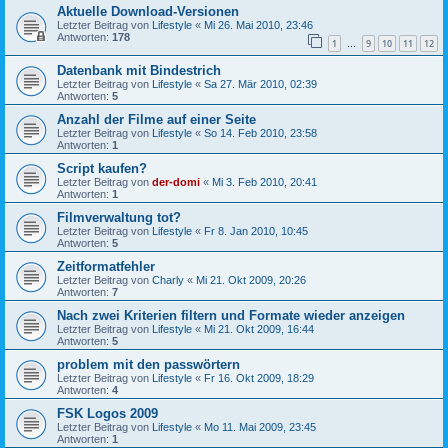
Aktuelle Download-Versionen
Letzter Beitrag von
Lifestyle
«
Mi 26. Mai 2010, 23:46
Antworten:
178
1
9
10
11
12
…
Datenbank mit Bindestrich
Letzter Beitrag von
Lifestyle
«
Sa 27. Mär 2010, 02:39
Antworten:
5
Anzahl der Filme auf einer Seite
Letzter Beitrag von
Lifestyle
«
So 14. Feb 2010, 23:58
Antworten:
1
Script kaufen?
Letzter Beitrag von
der-domi
«
Mi 3. Feb 2010, 20:41
Antworten:
1
Filmverwaltung tot?
Letzter Beitrag von
Lifestyle
«
Fr 8. Jan 2010, 10:45
Antworten:
5
Zeitformatfehler
Letzter Beitrag von
Charly
«
Mi 21. Okt 2009, 20:26
Antworten:
7
Nach zwei Kriterien filtern und Formate wieder anzeigen
Letzter Beitrag von
Lifestyle
«
Mi 21. Okt 2009, 16:44
Antworten:
5
problem mit den passwörtern
Letzter Beitrag von
Lifestyle
«
Fr 16. Okt 2009, 18:29
Antworten:
4
FSK Logos 2009
Letzter Beitrag von
Lifestyle
«
Mo 11. Mai 2009, 23:45
Antworten:
1