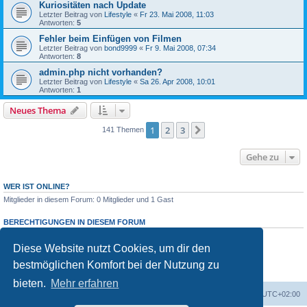
Kuriositäten nach Update
Letzter Beitrag von
Lifestyle
«
Fr 23. Mai 2008, 11:03
Antworten:
5
Fehler beim Einfügen von Filmen
Letzter Beitrag von
bond9999
«
Fr 9. Mai 2008, 07:34
Antworten:
8
admin.php nicht vorhanden?
Letzter Beitrag von
Lifestyle
«
Sa 26. Apr 2008, 10:01
Antworten:
1
Neues Thema
1
2
3
Nächste
141 Themen
Gehe zu
WER IST ONLINE?
Mitglieder in diesem Forum: 0 Mitglieder und 1 Gast
BERECHTIGUNGEN IN DIESEM FORUM
Du darfst
keine
neuen Themen in diesem Forum erstellen.
Du darfst
keine
Antworten zu Themen in diesem Forum erstellen.
Diese Website nutzt Cookies, um dir den
Du darfst deine Beiträge in diesem Forum
nicht
ändern.
bestmöglichen Komfort bei der Nutzung zu
Du darfst deine Beiträge in diesem Forum
nicht
löschen.
Du darfst
keine
Dateianhänge in diesem Forum erstellen.
bieten.
Mehr erfahren
Foren-Übersicht
Alle Zeiten sind
UTC+02:00