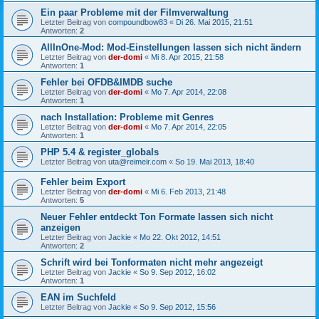
Ein paar Probleme mit der Filmverwaltung
Letzter Beitrag von
compoundbow83
«
Di 26. Mai 2015, 21:51
Antworten:
2
AllInOne-Mod: Mod-Einstellungen lassen sich nicht ändern
Letzter Beitrag von
der-domi
«
Mi 8. Apr 2015, 21:58
Antworten:
1
Fehler bei OFDB&IMDB suche
Letzter Beitrag von
der-domi
«
Mo 7. Apr 2014, 22:08
Antworten:
1
nach Installation: Probleme mit Genres
Letzter Beitrag von
der-domi
«
Mo 7. Apr 2014, 22:05
Antworten:
1
PHP 5.4 & register_globals
Letzter Beitrag von
uta@reimeir.com
«
So 19. Mai 2013, 18:40
Fehler beim Export
Letzter Beitrag von
der-domi
«
Mi 6. Feb 2013, 21:48
Antworten:
5
Neuer Fehler entdeckt Ton Formate lassen sich nicht
anzeigen
Letzter Beitrag von
Jackie
«
Mo 22. Okt 2012, 14:51
Antworten:
2
Schrift wird bei Tonformaten nicht mehr angezeigt
Letzter Beitrag von
Jackie
«
So 9. Sep 2012, 16:02
Antworten:
1
EAN im Suchfeld
Letzter Beitrag von
Jackie
«
So 9. Sep 2012, 15:56