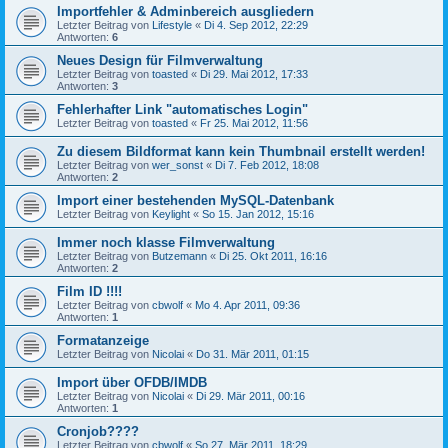
Importfehler & Adminbereich ausgliedern
Letzter Beitrag von
Lifestyle
«
Di 4. Sep 2012, 22:29
Antworten:
6
Neues Design für Filmverwaltung
Letzter Beitrag von
toasted
«
Di 29. Mai 2012, 17:33
Antworten:
3
Fehlerhafter Link "automatisches Login"
Letzter Beitrag von
toasted
«
Fr 25. Mai 2012, 11:56
Zu diesem Bildformat kann kein Thumbnail erstellt werden!
Letzter Beitrag von
wer_sonst
«
Di 7. Feb 2012, 18:08
Antworten:
2
Import einer bestehenden MySQL-Datenbank
Letzter Beitrag von
Keylight
«
So 15. Jan 2012, 15:16
Immer noch klasse Filmverwaltung
Letzter Beitrag von
Butzemann
«
Di 25. Okt 2011, 16:16
Antworten:
2
Film ID !!!!
Letzter Beitrag von
cbwolf
«
Mo 4. Apr 2011, 09:36
Antworten:
1
Formatanzeige
Letzter Beitrag von
Nicolai
«
Do 31. Mär 2011, 01:15
Import über OFDB/IMDB
Letzter Beitrag von
Nicolai
«
Di 29. Mär 2011, 00:16
Antworten:
1
Cronjob????
Letzter Beitrag von
cbwolf
«
So 27. Mär 2011, 18:29