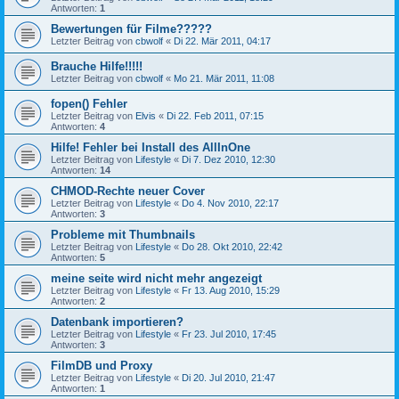
Antworten:
1
Bewertungen für Filme?????
Letzter Beitrag von
cbwolf
«
Di 22. Mär 2011, 04:17
Brauche Hilfe!!!!!
Letzter Beitrag von
cbwolf
«
Mo 21. Mär 2011, 11:08
fopen() Fehler
Letzter Beitrag von
Elvis
«
Di 22. Feb 2011, 07:15
Antworten:
4
Hilfe! Fehler bei Install des AllInOne
Letzter Beitrag von
Lifestyle
«
Di 7. Dez 2010, 12:30
Antworten:
14
CHMOD-Rechte neuer Cover
Letzter Beitrag von
Lifestyle
«
Do 4. Nov 2010, 22:17
Antworten:
3
Probleme mit Thumbnails
Letzter Beitrag von
Lifestyle
«
Do 28. Okt 2010, 22:42
Antworten:
5
meine seite wird nicht mehr angezeigt
Letzter Beitrag von
Lifestyle
«
Fr 13. Aug 2010, 15:29
Antworten:
2
Datenbank importieren?
Letzter Beitrag von
Lifestyle
«
Fr 23. Jul 2010, 17:45
Antworten:
3
FilmDB und Proxy
Letzter Beitrag von
Lifestyle
«
Di 20. Jul 2010, 21:47
Antworten:
1