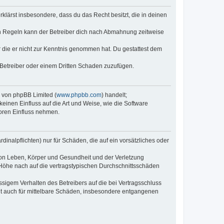
erklärst insbesondere, dass du das Recht besitzt, die in deinen
n Regeln kann der Betreiber dich nach Abmahnung zeitweise
er die er nicht zur Kenntnis genommen hat. Du gestattest dem
 Betreiber oder einem Dritten Schaden zuzufügen.
e von phpBB Limited (
www.phpbb.com
) handelt;
keinen Einfluss auf die Art und Weise, wie die Software
oren Einfluss nehmen.
inalpflichten) nur für Schäden, die auf ein vorsätzliches oder
von Leben, Körper und Gesundheit und der Verletzung
r Höhe nach auf die vertragstypischen Durchschnittsschäden
sigem Verhalten des Betreibers auf die bei Vertragsschluss
lt auch für mittelbare Schäden, insbesondere entgangenen