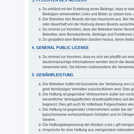
3. PFLICHTEN DES NUTZERS
Du erklärst mit der Erstellung eines Beitrags, dass er ke
Beiträgen verwendeten Links und Bilder zu setzen bzw.
Der Betreiber des Boards übt das Hausrecht aus. Bei V
oder dauerhaft von der Nutzung dieses Boards ausschlie
Du nimmst zur Kenntnis, dass der Betreiber keine Verantw
Betreiber, dein Benutzerkonto, Beiträge und Funktionen 
Du gestattest dem Betreiber darüber hinaus, deine Beit
4. GENERAL PUBLIC LICENSE
Du nimmst zur Kenntnis, dass es sich bei phpBB um eine
deutschsprachige Informationen werden durch die deu
verwendet wird. Sie können insbesondere die Verwendun
5. GEWÄHRLEISTUNG
Der Betreiber haftet mit Ausnahme der Verletzung von Le
grob fahrlässiges Verhalten zurückzuführen sind. Dies 
Die Haftung ist gegenüber Verbrauchern außer bei vors
wesentlicher Vertragspflichten (Kardinalpflichten) auf
begrenzt. Dies gilt auch für mittelbare Folgeschäden 
Die Haftung ist gegenüber Unternehmern außer bei der V
typischerweise vorhersehbaren Schäden und im Übrigen 
Gewinn.
Die Haftungsbegrenzung der Absätze a bis c gilt sinnge
Ansprüche für eine Haftung aus zwingendem nationalem