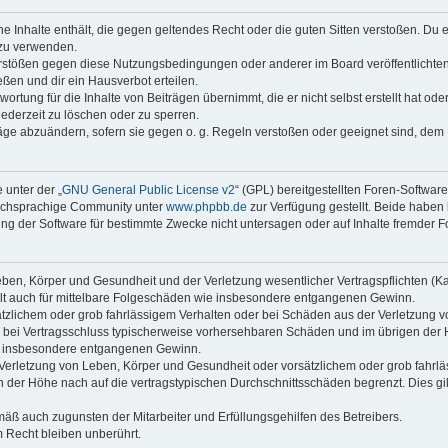
ine Inhalte enthält, die gegen geltendes Recht oder die guten Sitten verstoßen. Du 
 zu verwenden.
erstößen gegen diese Nutzungsbedingungen oder anderer im Board veröffentlichte
ßen und dir ein Hausverbot erteilen.
ortung für die Inhalte von Beiträgen übernimmt, die er nicht selbst erstellt hat od
jederzeit zu löschen oder zu sperren.
räge abzuändern, sofern sie gegen o. g. Regeln verstoßen oder geeignet sind, dem
 unter der „
GNU General Public License v2
“ (GPL) bereitgestellten Foren-Softwar
tschsprachige Community unter
www.phpbb.de
zur Verfügung gestellt. Beide haben 
g der Software für bestimmte Zwecke nicht untersagen oder auf Inhalte fremder F
ben, Körper und Gesundheit und der Verletzung wesentlicher Vertragspflichten (Kard
gilt auch für mittelbare Folgeschäden wie insbesondere entgangenen Gewinn.
ätzlichem oder grob fahrlässigem Verhalten oder bei Schäden aus der Verletzung 
 die bei Vertragsschluss typischerweise vorhersehbaren Schäden und im übrigen de
wie insbesondere entgangenen Gewinn.
erletzung von Leben, Körper und Gesundheit oder vorsätzlichem oder grob fahrläs
der Höhe nach auf die vertragstypischen Durchschnittsschäden begrenzt. Dies gi
mäß auch zugunsten der Mitarbeiter und Erfüllungsgehilfen des Betreibers.
 Recht bleiben unberührt.