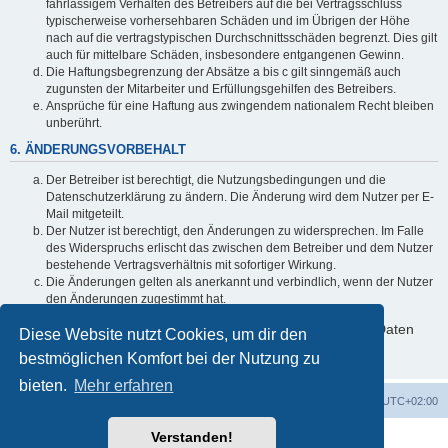
fahrlässigem Verhalten des Betreibers auf die bei Vertragsschluss
typischerweise vorhersehbaren Schäden und im Übrigen der Höhe
nach auf die vertragstypischen Durchschnittsschäden begrenzt. Dies gilt
auch für mittelbare Schäden, insbesondere entgangenen Gewinn.
Die Haftungsbegrenzung der Absätze a bis c gilt sinngemäß auch
zugunsten der Mitarbeiter und Erfüllungsgehilfen des Betreibers.
Ansprüche für eine Haftung aus zwingendem nationalem Recht bleiben
unberührt.
6. ÄNDERUNGSVORBEHALT
Der Betreiber ist berechtigt, die Nutzungsbedingungen und die
Datenschutzerklärung zu ändern. Die Änderung wird dem Nutzer per E-
Mail mitgeteilt.
Der Nutzer ist berechtigt, den Änderungen zu widersprechen. Im Falle
des Widerspruchs erlischt das zwischen dem Betreiber und dem Nutzer
bestehende Vertragsverhältnis mit sofortiger Wirkung.
Die Änderungen gelten als anerkannt und verbindlich, wenn der Nutzer
den Änderungen zugestimmt hat.
Informationen über den Umgang mit deinen persönlichen Daten
Diese Website nutzt Cookies, um dir den
sind in der Datenschutzerklärung enthalten.
bestmöglichen Komfort bei der Nutzung zu
bieten.
Mehr erfahren
Foren-Übersicht
Alle Zeiten sind
UTC+02:00
Verstanden!
Powered by
phpBB
® Forum Software © phpBB Limited