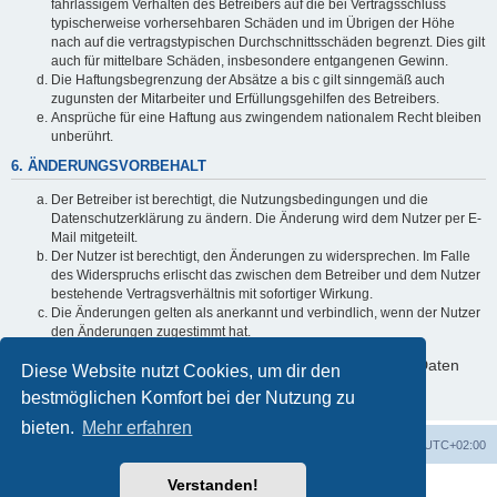
fahrlässigem Verhalten des Betreibers auf die bei Vertragsschluss
typischerweise vorhersehbaren Schäden und im Übrigen der Höhe
nach auf die vertragstypischen Durchschnittsschäden begrenzt. Dies gilt
auch für mittelbare Schäden, insbesondere entgangenen Gewinn.
Die Haftungsbegrenzung der Absätze a bis c gilt sinngemäß auch
zugunsten der Mitarbeiter und Erfüllungsgehilfen des Betreibers.
Ansprüche für eine Haftung aus zwingendem nationalem Recht bleiben
unberührt.
6. ÄNDERUNGSVORBEHALT
Der Betreiber ist berechtigt, die Nutzungsbedingungen und die
Datenschutzerklärung zu ändern. Die Änderung wird dem Nutzer per E-
Mail mitgeteilt.
Der Nutzer ist berechtigt, den Änderungen zu widersprechen. Im Falle
des Widerspruchs erlischt das zwischen dem Betreiber und dem Nutzer
bestehende Vertragsverhältnis mit sofortiger Wirkung.
Die Änderungen gelten als anerkannt und verbindlich, wenn der Nutzer
den Änderungen zugestimmt hat.
Informationen über den Umgang mit deinen persönlichen Daten
Diese Website nutzt Cookies, um dir den
sind in der Datenschutzerklärung enthalten.
bestmöglichen Komfort bei der Nutzung zu
bieten.
Mehr erfahren
Foren-Übersicht
Alle Zeiten sind
UTC+02:00
Verstanden!
Powered by
phpBB
® Forum Software © phpBB Limited