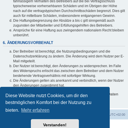
fahrlässigem Verhalten des Betreibers auf die bei Vertragsschluss
typischerweise vorhersehbaren Schäden und im Übrigen der Höhe
nach auf die vertragstypischen Durchschnittsschäden begrenzt. Dies gilt
auch für mittelbare Schäden, insbesondere entgangenen Gewinn.
Die Haftungsbegrenzung der Absätze a bis c gilt sinngemäß auch
zugunsten der Mitarbeiter und Erfüllungsgehilfen des Betreibers.
Ansprüche für eine Haftung aus zwingendem nationalem Recht bleiben
unberührt.
6. ÄNDERUNGSVORBEHALT
Der Betreiber ist berechtigt, die Nutzungsbedingungen und die
Datenschutzerklärung zu ändern. Die Änderung wird dem Nutzer per E-
Mail mitgeteilt.
Der Nutzer ist berechtigt, den Änderungen zu widersprechen. Im Falle
des Widerspruchs erlischt das zwischen dem Betreiber und dem Nutzer
bestehende Vertragsverhältnis mit sofortiger Wirkung.
Die Änderungen gelten als anerkannt und verbindlich, wenn der Nutzer
den Änderungen zugestimmt hat.
Informationen über den Umgang mit deinen persönlichen Daten
Diese Website nutzt Cookies, um dir den
sind in der Datenschutzerklärung enthalten.
bestmöglichen Komfort bei der Nutzung zu
bieten.
Mehr erfahren
Foren-Übersicht
Alle Zeiten sind
UTC+02:00
Verstanden!
Powered by
phpBB
® Forum Software © phpBB Limited