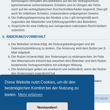
fahrlässigem Verhalten des Betreibers auf die bei Vertragsschluss
typischerweise vorhersehbaren Schäden und im Übrigen der Höhe
nach auf die vertragstypischen Durchschnittsschäden begrenzt. Dies gilt
auch für mittelbare Schäden, insbesondere entgangenen Gewinn.
Die Haftungsbegrenzung der Absätze a bis c gilt sinngemäß auch
zugunsten der Mitarbeiter und Erfüllungsgehilfen des Betreibers.
Ansprüche für eine Haftung aus zwingendem nationalem Recht bleiben
unberührt.
6. ÄNDERUNGSVORBEHALT
Der Betreiber ist berechtigt, die Nutzungsbedingungen und die
Datenschutzerklärung zu ändern. Die Änderung wird dem Nutzer per E-
Mail mitgeteilt.
Der Nutzer ist berechtigt, den Änderungen zu widersprechen. Im Falle
des Widerspruchs erlischt das zwischen dem Betreiber und dem Nutzer
bestehende Vertragsverhältnis mit sofortiger Wirkung.
Die Änderungen gelten als anerkannt und verbindlich, wenn der Nutzer
den Änderungen zugestimmt hat.
Informationen über den Umgang mit deinen persönlichen Daten
Diese Website nutzt Cookies, um dir den
sind in der Datenschutzerklärung enthalten.
bestmöglichen Komfort bei der Nutzung zu
bieten.
Mehr erfahren
Foren-Übersicht
Alle Zeiten sind
UTC+02:00
Verstanden!
Powered by
phpBB
® Forum Software © phpBB Limited