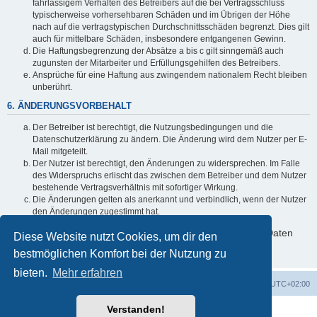
fahrlässigem Verhalten des Betreibers auf die bei Vertragsschluss
typischerweise vorhersehbaren Schäden und im Übrigen der Höhe
nach auf die vertragstypischen Durchschnittsschäden begrenzt. Dies gilt
auch für mittelbare Schäden, insbesondere entgangenen Gewinn.
Die Haftungsbegrenzung der Absätze a bis c gilt sinngemäß auch
zugunsten der Mitarbeiter und Erfüllungsgehilfen des Betreibers.
Ansprüche für eine Haftung aus zwingendem nationalem Recht bleiben
unberührt.
6. ÄNDERUNGSVORBEHALT
Der Betreiber ist berechtigt, die Nutzungsbedingungen und die
Datenschutzerklärung zu ändern. Die Änderung wird dem Nutzer per E-
Mail mitgeteilt.
Der Nutzer ist berechtigt, den Änderungen zu widersprechen. Im Falle
des Widerspruchs erlischt das zwischen dem Betreiber und dem Nutzer
bestehende Vertragsverhältnis mit sofortiger Wirkung.
Die Änderungen gelten als anerkannt und verbindlich, wenn der Nutzer
den Änderungen zugestimmt hat.
Informationen über den Umgang mit deinen persönlichen Daten
Diese Website nutzt Cookies, um dir den
sind in der Datenschutzerklärung enthalten.
bestmöglichen Komfort bei der Nutzung zu
bieten.
Mehr erfahren
Foren-Übersicht
Alle Zeiten sind
UTC+02:00
Verstanden!
Powered by
phpBB
® Forum Software © phpBB Limited