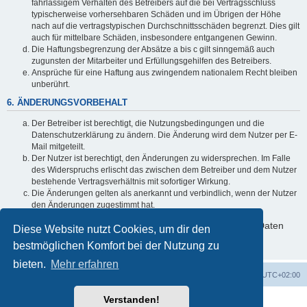
fahrlässigem Verhalten des Betreibers auf die bei Vertragsschluss
typischerweise vorhersehbaren Schäden und im Übrigen der Höhe
nach auf die vertragstypischen Durchschnittsschäden begrenzt. Dies gilt
auch für mittelbare Schäden, insbesondere entgangenen Gewinn.
Die Haftungsbegrenzung der Absätze a bis c gilt sinngemäß auch
zugunsten der Mitarbeiter und Erfüllungsgehilfen des Betreibers.
Ansprüche für eine Haftung aus zwingendem nationalem Recht bleiben
unberührt.
6. ÄNDERUNGSVORBEHALT
Der Betreiber ist berechtigt, die Nutzungsbedingungen und die
Datenschutzerklärung zu ändern. Die Änderung wird dem Nutzer per E-
Mail mitgeteilt.
Der Nutzer ist berechtigt, den Änderungen zu widersprechen. Im Falle
des Widerspruchs erlischt das zwischen dem Betreiber und dem Nutzer
bestehende Vertragsverhältnis mit sofortiger Wirkung.
Die Änderungen gelten als anerkannt und verbindlich, wenn der Nutzer
den Änderungen zugestimmt hat.
Informationen über den Umgang mit deinen persönlichen Daten
Diese Website nutzt Cookies, um dir den
sind in der Datenschutzerklärung enthalten.
bestmöglichen Komfort bei der Nutzung zu
bieten.
Mehr erfahren
Foren-Übersicht
Alle Zeiten sind
UTC+02:00
Verstanden!
Powered by
phpBB
® Forum Software © phpBB Limited