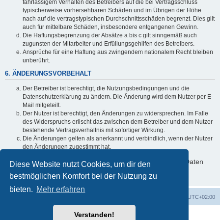
fahrlässigem Verhalten des Betreibers auf die bei Vertragsschluss
typischerweise vorhersehbaren Schäden und im Übrigen der Höhe
nach auf die vertragstypischen Durchschnittsschäden begrenzt. Dies gilt
auch für mittelbare Schäden, insbesondere entgangenen Gewinn.
Die Haftungsbegrenzung der Absätze a bis c gilt sinngemäß auch
zugunsten der Mitarbeiter und Erfüllungsgehilfen des Betreibers.
Ansprüche für eine Haftung aus zwingendem nationalem Recht bleiben
unberührt.
6. ÄNDERUNGSVORBEHALT
Der Betreiber ist berechtigt, die Nutzungsbedingungen und die
Datenschutzerklärung zu ändern. Die Änderung wird dem Nutzer per E-
Mail mitgeteilt.
Der Nutzer ist berechtigt, den Änderungen zu widersprechen. Im Falle
des Widerspruchs erlischt das zwischen dem Betreiber und dem Nutzer
bestehende Vertragsverhältnis mit sofortiger Wirkung.
Die Änderungen gelten als anerkannt und verbindlich, wenn der Nutzer
den Änderungen zugestimmt hat.
Informationen über den Umgang mit deinen persönlichen Daten
Diese Website nutzt Cookies, um dir den
sind in der Datenschutzerklärung enthalten.
bestmöglichen Komfort bei der Nutzung zu
bieten.
Mehr erfahren
Foren-Übersicht
Alle Zeiten sind
UTC+02:00
Verstanden!
Powered by
phpBB
® Forum Software © phpBB Limited