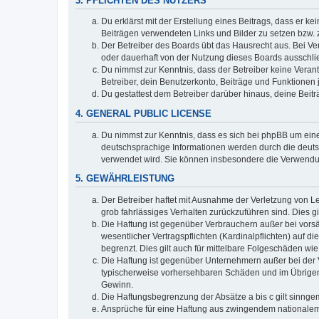
3. PFLICHTEN DES NUTZERS
Du erklärst mit der Erstellung eines Beitrags, dass er ke
Beiträgen verwendeten Links und Bilder zu setzen bzw.
Der Betreiber des Boards übt das Hausrecht aus. Bei V
oder dauerhaft von der Nutzung dieses Boards ausschlie
Du nimmst zur Kenntnis, dass der Betreiber keine Verantw
Betreiber, dein Benutzerkonto, Beiträge und Funktionen 
Du gestattest dem Betreiber darüber hinaus, deine Beit
4. GENERAL PUBLIC LICENSE
Du nimmst zur Kenntnis, dass es sich bei phpBB um eine
deutschsprachige Informationen werden durch die deu
verwendet wird. Sie können insbesondere die Verwendun
5. GEWÄHRLEISTUNG
Der Betreiber haftet mit Ausnahme der Verletzung von Le
grob fahrlässiges Verhalten zurückzuführen sind. Dies 
Die Haftung ist gegenüber Verbrauchern außer bei vors
wesentlicher Vertragspflichten (Kardinalpflichten) auf
begrenzt. Dies gilt auch für mittelbare Folgeschäden 
Die Haftung ist gegenüber Unternehmern außer bei der V
typischerweise vorhersehbaren Schäden und im Übrigen 
Gewinn.
Die Haftungsbegrenzung der Absätze a bis c gilt sinnge
Ansprüche für eine Haftung aus zwingendem nationalem