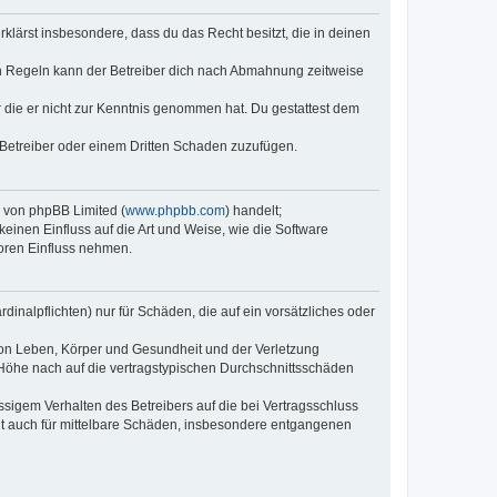
erklärst insbesondere, dass du das Recht besitzt, die in deinen
n Regeln kann der Betreiber dich nach Abmahnung zeitweise
er die er nicht zur Kenntnis genommen hat. Du gestattest dem
 Betreiber oder einem Dritten Schaden zuzufügen.
e von phpBB Limited (
www.phpbb.com
) handelt;
keinen Einfluss auf die Art und Weise, wie die Software
oren Einfluss nehmen.
inalpflichten) nur für Schäden, die auf ein vorsätzliches oder
von Leben, Körper und Gesundheit und der Verletzung
r Höhe nach auf die vertragstypischen Durchschnittsschäden
sigem Verhalten des Betreibers auf die bei Vertragsschluss
lt auch für mittelbare Schäden, insbesondere entgangenen