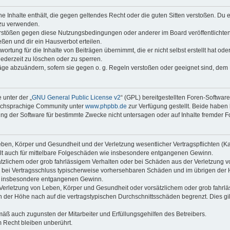
ine Inhalte enthält, die gegen geltendes Recht oder die guten Sitten verstoßen. Du 
 zu verwenden.
erstößen gegen diese Nutzungsbedingungen oder anderer im Board veröffentlichte
ßen und dir ein Hausverbot erteilen.
ortung für die Inhalte von Beiträgen übernimmt, die er nicht selbst erstellt hat od
jederzeit zu löschen oder zu sperren.
räge abzuändern, sofern sie gegen o. g. Regeln verstoßen oder geeignet sind, dem
 unter der „
GNU General Public License v2
“ (GPL) bereitgestellten Foren-Softwar
tschsprachige Community unter
www.phpbb.de
zur Verfügung gestellt. Beide haben 
g der Software für bestimmte Zwecke nicht untersagen oder auf Inhalte fremder F
ben, Körper und Gesundheit und der Verletzung wesentlicher Vertragspflichten (Kard
gilt auch für mittelbare Folgeschäden wie insbesondere entgangenen Gewinn.
ätzlichem oder grob fahrlässigem Verhalten oder bei Schäden aus der Verletzung 
 die bei Vertragsschluss typischerweise vorhersehbaren Schäden und im übrigen de
wie insbesondere entgangenen Gewinn.
erletzung von Leben, Körper und Gesundheit oder vorsätzlichem oder grob fahrläs
der Höhe nach auf die vertragstypischen Durchschnittsschäden begrenzt. Dies gi
mäß auch zugunsten der Mitarbeiter und Erfüllungsgehilfen des Betreibers.
 Recht bleiben unberührt.