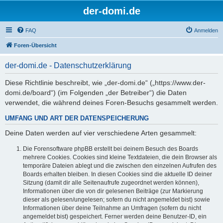
der-domi.de
FAQ
Anmelden
Foren-Übersicht
der-domi.de - Datenschutzerklärung
Diese Richtlinie beschreibt, wie „der-domi.de“ („https://www.der-
domi.de/board“) (im Folgenden „der Betreiber“) die Daten
verwendet, die während deines Foren-Besuchs gesammelt werden.
UMFANG UND ART DER DATENSPEICHERUNG
Deine Daten werden auf vier verschiedene Arten gesammelt:
Die Forensoftware phpBB erstellt bei deinem Besuch des Boards
mehrere Cookies. Cookies sind kleine Textdateien, die dein Browser als
temporäre Dateien ablegt und die zwischen den einzelnen Aufrufen des
Boards erhalten bleiben. In diesen Cookies sind die aktuelle ID deiner
Sitzung (damit dir alle Seitenaufrufe zugeordnet werden können),
Informationen über die von dir gelesenen Beiträge (zur Markierung
dieser als gelesen/ungelesen; sofern du nicht angemeldet bist) sowie
Informationen über deine Teilnahme an Umfragen (sofern du nicht
angemeldet bist) gespeichert. Ferner werden deine Benutzer-ID, ein