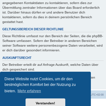
angegebenen Kontaktdaten zu kontaktieren, sofern dies zur
Übermittlung zentraler Informationen über das Board erforderlich
ist. Darüber hinaus dürfen er und andere Benutzer dich
kontaktieren, sofern du dies in deinem persönlichen Bereich
gestattet hast.
GELTUNGSBEREICH DIESER RICHTLINIE
Diese Richtlinie umfasst nur den Bereich der Seiten, die die phpBB-
Software umfassen. Sofern der Betreiber in anderen Bereichen
seiner Software weitere personenbezogene Daten verarbeitet, wird
er dich darüber gesondert informieren.
AUSKUNFTSRECHT
Der Betreiber erteilt dir auf Anfrage Auskunft, welche Daten über
dich gespeichert sind.
Du kannst jederzeit die Löschung bzw. Sperrung deiner Daten
Diese Website nutzt Cookies, um dir den
verlangen. Kontaktiere hierzu bitte den Betreiber.
bestmöglichen Komfort bei der Nutzung zu
bieten.
Mehr erfahren
Foren-Übersicht
Alle Zeiten sind
UTC+02:00
Verstanden!
Powered by
phpBB
® Forum Software © phpBB Limited