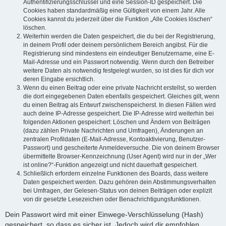
Authentifizierungsschlüssel und eine Session-ID gespeichert. Die
Cookies haben standardmäßig eine Gültigkeit von einem Jahr. Alle
Cookies kannst du jederzeit über die Funktion „Alle Cookies löschen“
löschen.
Weiterhin werden die Daten gespeichert, die du bei der Registrierung,
in deinem Profil oder deinem persönlichem Bereich angibst. Für die
Registrierung sind mindestens ein eindeutiger Benutzername, eine E-
Mail-Adresse und ein Passwort notwendig. Wenn durch den Betreiber
weitere Daten als notwendig festgelegt wurden, so ist dies für dich vor
deren Eingabe ersichtlich.
Wenn du einen Beitrag oder eine private Nachricht erstellst, so werden
die dort eingegebenen Daten ebenfalls gespeichert. Gleiches gilt, wenn
du einen Beitrag als Entwurf zwischenspeicherst. In diesen Fällen wird
auch deine IP-Adresse gespeichert. Die IP-Adresse wird weiterhin bei
folgenden Aktionen gespeichert: Löschen und Ändern von Beiträgen
(dazu zählen Private Nachrichten und Umfragen), Änderungen an
zentralen Profildaten (E-Mail-Adresse, Kontoaktivierung, Benutzer-
Passwort) und gescheiterte Anmeldeversuche. Die von deinem Browser
übermittelte Browser-Kennzeichnung (User Agent) wird nur in der „Wer
ist online?“-Funktion angezeigt und nicht dauerhaft gespeichert.
Schließlich erfordern einzelne Funktionen des Boards, dass weitere
Daten gespeichert werden. Dazu gehören dein Abstimmungsverhalten
bei Umfragen, der Gelesen-Status von deinen Beiträgen oder explizit
von dir gesetzte Lesezeichen oder Benachrichtigungsfunktionen.
Dein Passwort wird mit einer Einwege-Verschlüsselung (Hash)
gespeichert, so dass es sicher ist. Jedoch wird dir empfohlen,