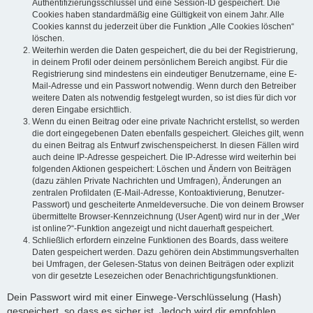
Authentifizierungsschlüssel und eine Session-ID gespeichert. Die
Cookies haben standardmäßig eine Gültigkeit von einem Jahr. Alle
Cookies kannst du jederzeit über die Funktion „Alle Cookies löschen“
löschen.
Weiterhin werden die Daten gespeichert, die du bei der Registrierung,
in deinem Profil oder deinem persönlichem Bereich angibst. Für die
Registrierung sind mindestens ein eindeutiger Benutzername, eine E-
Mail-Adresse und ein Passwort notwendig. Wenn durch den Betreiber
weitere Daten als notwendig festgelegt wurden, so ist dies für dich vor
deren Eingabe ersichtlich.
Wenn du einen Beitrag oder eine private Nachricht erstellst, so werden
die dort eingegebenen Daten ebenfalls gespeichert. Gleiches gilt, wenn
du einen Beitrag als Entwurf zwischenspeicherst. In diesen Fällen wird
auch deine IP-Adresse gespeichert. Die IP-Adresse wird weiterhin bei
folgenden Aktionen gespeichert: Löschen und Ändern von Beiträgen
(dazu zählen Private Nachrichten und Umfragen), Änderungen an
zentralen Profildaten (E-Mail-Adresse, Kontoaktivierung, Benutzer-
Passwort) und gescheiterte Anmeldeversuche. Die von deinem Browser
übermittelte Browser-Kennzeichnung (User Agent) wird nur in der „Wer
ist online?“-Funktion angezeigt und nicht dauerhaft gespeichert.
Schließlich erfordern einzelne Funktionen des Boards, dass weitere
Daten gespeichert werden. Dazu gehören dein Abstimmungsverhalten
bei Umfragen, der Gelesen-Status von deinen Beiträgen oder explizit
von dir gesetzte Lesezeichen oder Benachrichtigungsfunktionen.
Dein Passwort wird mit einer Einwege-Verschlüsselung (Hash)
gespeichert, so dass es sicher ist. Jedoch wird dir empfohlen,