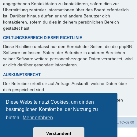
angegebenen Kontaktdaten zu kontaktieren, sofern dies zur
Übermittlung zentraler Informationen über das Board erforderlich
ist. Darüber hinaus dürfen er und andere Benutzer dich
kontaktieren, sofern du dies in deinem persönlichen Bereich
gestattet hast.
GELTUNGSBEREICH DIESER RICHTLINIE
Diese Richtlinie umfasst nur den Bereich der Seiten, die die phpBB-
Software umfassen. Sofern der Betreiber in anderen Bereichen
seiner Software weitere personenbezogene Daten verarbeitet, wird
er dich darüber gesondert informieren.
AUSKUNFTSRECHT
Der Betreiber erteilt dir auf Anfrage Auskunft, welche Daten über
dich gespeichert sind.
Du kannst jederzeit die Löschung bzw. Sperrung deiner Daten
Diese Website nutzt Cookies, um dir den
verlangen. Kontaktiere hierzu bitte den Betreiber.
bestmöglichen Komfort bei der Nutzung zu
bieten.
Mehr erfahren
Foren-Übersicht
Alle Zeiten sind
UTC+02:00
Verstanden!
Powered by
phpBB
® Forum Software © phpBB Limited