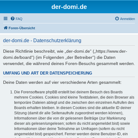
der-domi.de
FAQ
Anmelden
Foren-Übersicht
der-domi.de - Datenschutzerklärung
Diese Richtlinie beschreibt, wie „der-domi.de“ („https://www.der-
domi.de/board“) (im Folgenden „der Betreiber“) die Daten
verwendet, die während deines Foren-Besuchs gesammelt werden.
UMFANG UND ART DER DATENSPEICHERUNG
Deine Daten werden auf vier verschiedene Arten gesammelt:
Die Forensoftware phpBB erstellt bei deinem Besuch des Boards
mehrere Cookies. Cookies sind kleine Textdateien, die dein Browser als
temporäre Dateien ablegt und die zwischen den einzelnen Aufrufen des
Boards erhalten bleiben. In diesen Cookies sind die aktuelle ID deiner
Sitzung (damit dir alle Seitenaufrufe zugeordnet werden können),
Informationen über die von dir gelesenen Beiträge (zur Markierung
dieser als gelesen/ungelesen; sofern du nicht angemeldet bist) sowie
Informationen über deine Teilnahme an Umfragen (sofern du nicht
angemeldet bist) gespeichert. Ferner werden deine Benutzer-ID, ein