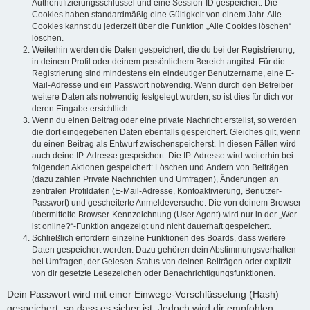
Authentifizierungsschlüssel und eine Session-ID gespeichert. Die
Cookies haben standardmäßig eine Gültigkeit von einem Jahr. Alle
Cookies kannst du jederzeit über die Funktion „Alle Cookies löschen“
löschen.
Weiterhin werden die Daten gespeichert, die du bei der Registrierung,
in deinem Profil oder deinem persönlichem Bereich angibst. Für die
Registrierung sind mindestens ein eindeutiger Benutzername, eine E-
Mail-Adresse und ein Passwort notwendig. Wenn durch den Betreiber
weitere Daten als notwendig festgelegt wurden, so ist dies für dich vor
deren Eingabe ersichtlich.
Wenn du einen Beitrag oder eine private Nachricht erstellst, so werden
die dort eingegebenen Daten ebenfalls gespeichert. Gleiches gilt, wenn
du einen Beitrag als Entwurf zwischenspeicherst. In diesen Fällen wird
auch deine IP-Adresse gespeichert. Die IP-Adresse wird weiterhin bei
folgenden Aktionen gespeichert: Löschen und Ändern von Beiträgen
(dazu zählen Private Nachrichten und Umfragen), Änderungen an
zentralen Profildaten (E-Mail-Adresse, Kontoaktivierung, Benutzer-
Passwort) und gescheiterte Anmeldeversuche. Die von deinem Browser
übermittelte Browser-Kennzeichnung (User Agent) wird nur in der „Wer
ist online?“-Funktion angezeigt und nicht dauerhaft gespeichert.
Schließlich erfordern einzelne Funktionen des Boards, dass weitere
Daten gespeichert werden. Dazu gehören dein Abstimmungsverhalten
bei Umfragen, der Gelesen-Status von deinen Beiträgen oder explizit
von dir gesetzte Lesezeichen oder Benachrichtigungsfunktionen.
Dein Passwort wird mit einer Einwege-Verschlüsselung (Hash)
gespeichert, so dass es sicher ist. Jedoch wird dir empfohlen,