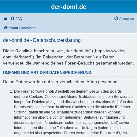
der-domi.de
FAQ
Anmelden
Foren-Übersicht
der-domi.de - Datenschutzerklärung
Diese Richtlinie beschreibt, wie „der-domi.de“ („https://www.der-
domi.de/board“) (im Folgenden „der Betreiber“) die Daten
verwendet, die während deines Foren-Besuchs gesammelt werden.
UMFANG UND ART DER DATENSPEICHERUNG
Deine Daten werden auf vier verschiedene Arten gesammelt:
Die Forensoftware phpBB erstellt bei deinem Besuch des Boards
mehrere Cookies. Cookies sind kleine Textdateien, die dein Browser als
temporäre Dateien ablegt und die zwischen den einzelnen Aufrufen des
Boards erhalten bleiben. In diesen Cookies sind die aktuelle ID deiner
Sitzung (damit dir alle Seitenaufrufe zugeordnet werden können),
Informationen über die von dir gelesenen Beiträge (zur Markierung
dieser als gelesen/ungelesen; sofern du nicht angemeldet bist) sowie
Informationen über deine Teilnahme an Umfragen (sofern du nicht
angemeldet bist) gespeichert. Ferner werden deine Benutzer-ID, ein