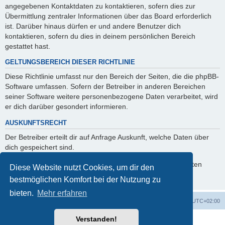
angegebenen Kontaktdaten zu kontaktieren, sofern dies zur
Übermittlung zentraler Informationen über das Board erforderlich
ist. Darüber hinaus dürfen er und andere Benutzer dich
kontaktieren, sofern du dies in deinem persönlichen Bereich
gestattet hast.
GELTUNGSBEREICH DIESER RICHTLINIE
Diese Richtlinie umfasst nur den Bereich der Seiten, die die phpBB-
Software umfassen. Sofern der Betreiber in anderen Bereichen
seiner Software weitere personenbezogene Daten verarbeitet, wird
er dich darüber gesondert informieren.
AUSKUNFTSRECHT
Der Betreiber erteilt dir auf Anfrage Auskunft, welche Daten über
dich gespeichert sind.
Du kannst jederzeit die Löschung bzw. Sperrung deiner Daten
Diese Website nutzt Cookies, um dir den
verlangen. Kontaktiere hierzu bitte den Betreiber.
bestmöglichen Komfort bei der Nutzung zu
bieten.
Mehr erfahren
Foren-Übersicht
Alle Zeiten sind
UTC+02:00
Verstanden!
Powered by
phpBB
® Forum Software © phpBB Limited