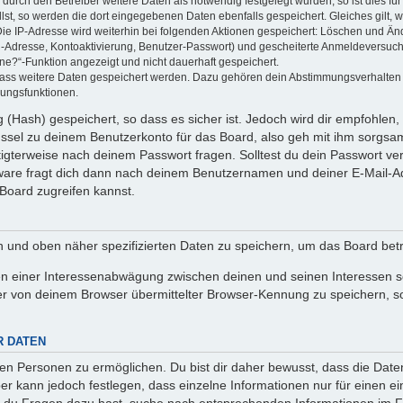
rch den Betreiber weitere Daten als notwendig festgelegt wurden, so ist dies für 
llst, so werden die dort eingegebenen Daten ebenfalls gespeichert. Gleiches gilt, 
Die IP-Adresse wird weiterhin bei folgenden Aktionen gespeichert: Löschen und Än
l-Adresse, Kontoaktivierung, Benutzer-Passwort) und gescheiterte Anmeldeversuch
ine?“-Funktion angezeigt und nicht dauerhaft gespeichert.
 dass weitere Daten gespeichert werden. Dazu gehören dein Abstimmungsverhalten
gungsfunktionen.
(Hash) gespeichert, so dass es sicher ist. Jedoch wird dir empfohlen, 
ssel zu deinem Benutzerkonto für das Board, also geh mit ihm sorgsam
htigterweise nach deinem Passwort fragen. Solltest du dein Passwort v
are fragt dich dann nach deinem Benutzernamen und deiner E-Mail-Ad
Board zugreifen kannst.
en und oben näher spezifizierten Daten zu speichern, um das Board bet
en einer Interessenabwägung zwischen deinen und seinen Interessen sow
r von deinem Browser übermittelter Browser-Kennung zu speichern, so
R DATEN
n Personen zu ermöglichen. Du bist dir daher bewusst, dass die Daten d
ber kann jedoch festlegen, dass einzelne Informationen nur für einen ei