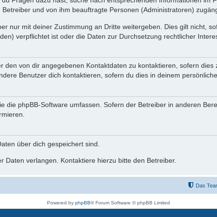
n du Fragen dazu hast, suche nach entsprechenden Informationen im Fo
n Betreiber und von ihm beauftragte Personen (Administratoren) zugäng
r nur mit deiner Zustimmung an Dritte weitergeben. Dies gilt nicht, s
n) verpflichtet ist oder die Daten zur Durchsetzung rechtlicher Interes
er den von dir angegebenen Kontaktdaten zu kontaktieren, sofern dies 
andere Benutzer dich kontaktieren, sofern du dies in deinem persönliche
, die die phpBB-Software umfassen. Sofern der Betreiber in anderen Be
ormieren.
 Daten über dich gespeichert sind.
 Daten verlangen. Kontaktiere hierzu bitte den Betreiber.
Das Tea
Powered by
phpBB
® Forum Software © phpBB Limited
Deutsche Übersetzung durch
phpBB.de