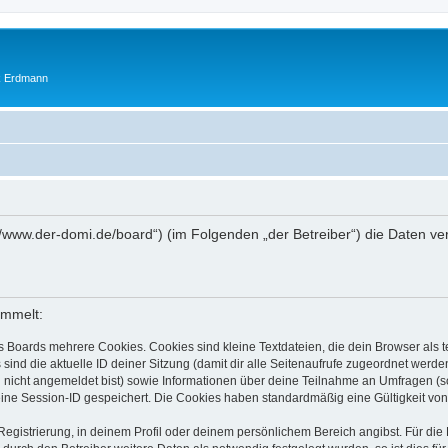
ik Erdmann
ps://www.der-domi.de/board“) (im Folgenden „der Betreiber“) die Daten
ammelt:
s Boards mehrere Cookies. Cookies sind kleine Textdateien, die dein Browser als
 sind die aktuelle ID deiner Sitzung (damit dir alle Seitenaufrufe zugeordnet werd
u nicht angemeldet bist) sowie Informationen über deine Teilnahme an Umfragen (s
eine Session-ID gespeichert. Die Cookies haben standardmäßig eine Gültigkeit von 
Registrierung, in deinem Profil oder deinem persönlichem Bereich angibst. Für di