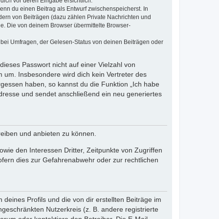
dich vor deren Eingabe ersichtlich.
wenn du einen Beitrag als Entwurf zwischenspeicherst. In
dern von Beiträgen (dazu zählen Private Nachrichten und
e. Die von deinem Browser übermittelte Browser-
 bei Umfragen, der Gelesen-Status von deinen Beiträgen oder
dieses Passwort nicht auf einer Vielzahl von
 um. Insbesondere wird dich kein Vertreter des
ergessen haben, so kannst du die Funktion „Ich habe
resse und sendet anschließend ein neu generiertes
reiben und anbieten zu können.
ie den Interessen Dritter, Zeitpunkte von Zugriffen
fern dies zur Gefahrenabwehr oder zur rechtlichen
eines Profils und die von dir erstellten Beiträge im
ngeschränkten Nutzerkreis (z. B. andere registrierte