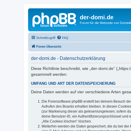
der-domi.de
Forum für die Webseite von Domin
Schnellzugriff
FAQ
Foren-Übersicht
der-domi.de - Datenschutzerklärung
Diese Richtlinie beschreibt, wie „der-domi.de“ („htt
gesammelt werden.
UMFANG UND ART DER DATENSPEICHERUNG
Deine Daten werden auf vier verschiedene Arten ges
Die Forensoftware phpBB erstellt bei deinem Besuch de
Aufrufen des Boards erhalten bleiben. In diesen Cookies
(zur Markierung dieser als gelesen/ungelesen; sofern d
deine Benutzer-ID, ein Authentifizierungsschlüssel und 
„Alle Cookies löschen“ löschen.
Weiterhin werden die Daten gespeichert, die du bei der 