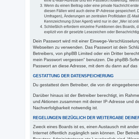
eine E-Mail-Adresse und ein Passwort notwendig. Wenn du
Wenn du einen Beitrag oder eine private Nachricht erste
diesen Fällen wird auch deine IP-Adresse gespeichert. 
Umfragen), Änderungen an zentralen Profildaten (E-Mai
Kennzeichnung (User Agent) wird nur in der „Wer ist onl
Schließlich erfordern einzelne Funktionen des Boards,
explizit von dir gesetzte Lesezeichen oder Benachrichti
Dein Passwort wird mit einer Einwege-Verschlüsselung 
Webseiten zu verwenden. Das Passwort ist dein Schlü
Betreibers, von phpBB Limited oder ein Dritter berec
mein Passwort vergessen“ benutzen. Die phpBB-Softw
Passwort an diese Adresse, mit dem du dann auf das 
GESTATTUNG DER DATENSPEICHERUNG
Du gestattest dem Betreiber, die von dir eingegeben
Darüber hinaus ist der Betreiber berechtigt, im Rahm
und Aktionen zusammen mit deiner IP-Adresse und de
Nachverfolgbarkeit notwendig ist.
REGELUNGEN BEZÜGLICH DER WEITERGABE DEINE
Zweck eines Boards ist es, einen Austausch mit andere
Internet öffentlich zugänglich sein können. Der Betrei