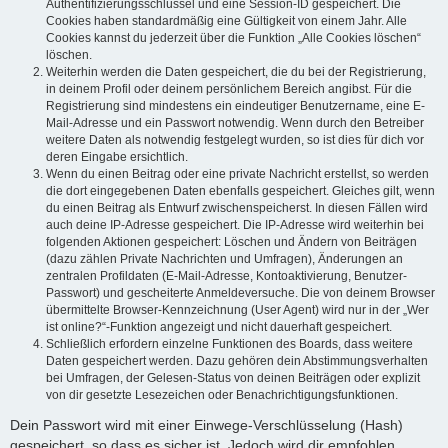
Authentifizierungsschlüssel und eine Session-ID gespeichert. Die
Cookies haben standardmäßig eine Gültigkeit von einem Jahr. Alle
Cookies kannst du jederzeit über die Funktion „Alle Cookies löschen“
löschen.
Weiterhin werden die Daten gespeichert, die du bei der Registrierung,
in deinem Profil oder deinem persönlichem Bereich angibst. Für die
Registrierung sind mindestens ein eindeutiger Benutzername, eine E-
Mail-Adresse und ein Passwort notwendig. Wenn durch den Betreiber
weitere Daten als notwendig festgelegt wurden, so ist dies für dich vor
deren Eingabe ersichtlich.
Wenn du einen Beitrag oder eine private Nachricht erstellst, so werden
die dort eingegebenen Daten ebenfalls gespeichert. Gleiches gilt, wenn
du einen Beitrag als Entwurf zwischenspeicherst. In diesen Fällen wird
auch deine IP-Adresse gespeichert. Die IP-Adresse wird weiterhin bei
folgenden Aktionen gespeichert: Löschen und Ändern von Beiträgen
(dazu zählen Private Nachrichten und Umfragen), Änderungen an
zentralen Profildaten (E-Mail-Adresse, Kontoaktivierung, Benutzer-
Passwort) und gescheiterte Anmeldeversuche. Die von deinem Browser
übermittelte Browser-Kennzeichnung (User Agent) wird nur in der „Wer
ist online?“-Funktion angezeigt und nicht dauerhaft gespeichert.
Schließlich erfordern einzelne Funktionen des Boards, dass weitere
Daten gespeichert werden. Dazu gehören dein Abstimmungsverhalten
bei Umfragen, der Gelesen-Status von deinen Beiträgen oder explizit
von dir gesetzte Lesezeichen oder Benachrichtigungsfunktionen.
Dein Passwort wird mit einer Einwege-Verschlüsselung (Hash)
gespeichert, so dass es sicher ist. Jedoch wird dir empfohlen,