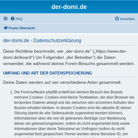
der-domi.de
FAQ
Anmelden
Foren-Übersicht
der-domi.de - Datenschutzerklärung
Diese Richtlinie beschreibt, wie „der-domi.de“ („https://www.der-
domi.de/board“) (im Folgenden „der Betreiber“) die Daten
verwendet, die während deines Foren-Besuchs gesammelt werden.
UMFANG UND ART DER DATENSPEICHERUNG
Deine Daten werden auf vier verschiedene Arten gesammelt:
Die Forensoftware phpBB erstellt bei deinem Besuch des Boards
mehrere Cookies. Cookies sind kleine Textdateien, die dein Browser als
temporäre Dateien ablegt und die zwischen den einzelnen Aufrufen des
Boards erhalten bleiben. In diesen Cookies sind die aktuelle ID deiner
Sitzung (damit dir alle Seitenaufrufe zugeordnet werden können),
Informationen über die von dir gelesenen Beiträge (zur Markierung
dieser als gelesen/ungelesen; sofern du nicht angemeldet bist) sowie
Informationen über deine Teilnahme an Umfragen (sofern du nicht
angemeldet bist) gespeichert. Ferner werden deine Benutzer-ID, ein