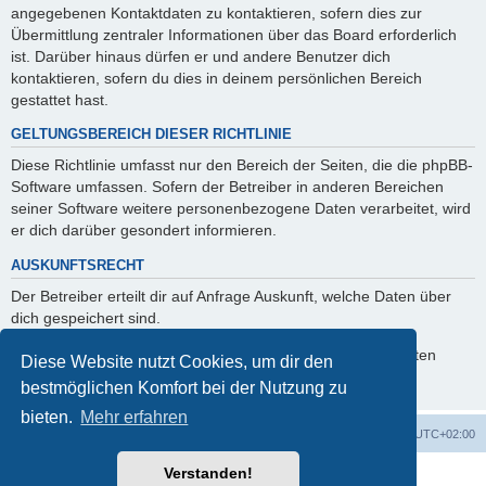
angegebenen Kontaktdaten zu kontaktieren, sofern dies zur
Übermittlung zentraler Informationen über das Board erforderlich
ist. Darüber hinaus dürfen er und andere Benutzer dich
kontaktieren, sofern du dies in deinem persönlichen Bereich
gestattet hast.
GELTUNGSBEREICH DIESER RICHTLINIE
Diese Richtlinie umfasst nur den Bereich der Seiten, die die phpBB-
Software umfassen. Sofern der Betreiber in anderen Bereichen
seiner Software weitere personenbezogene Daten verarbeitet, wird
er dich darüber gesondert informieren.
AUSKUNFTSRECHT
Der Betreiber erteilt dir auf Anfrage Auskunft, welche Daten über
dich gespeichert sind.
Du kannst jederzeit die Löschung bzw. Sperrung deiner Daten
Diese Website nutzt Cookies, um dir den
verlangen. Kontaktiere hierzu bitte den Betreiber.
bestmöglichen Komfort bei der Nutzung zu
bieten.
Mehr erfahren
Foren-Übersicht
Alle Zeiten sind
UTC+02:00
Verstanden!
Powered by
phpBB
® Forum Software © phpBB Limited