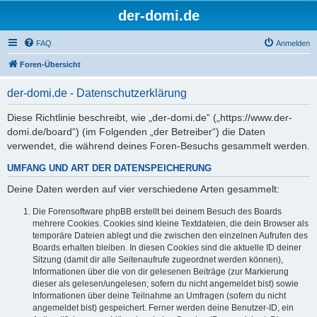
der-domi.de
FAQ
Anmelden
Foren-Übersicht
der-domi.de - Datenschutzerklärung
Diese Richtlinie beschreibt, wie „der-domi.de“ („https://www.der-
domi.de/board“) (im Folgenden „der Betreiber“) die Daten
verwendet, die während deines Foren-Besuchs gesammelt werden.
UMFANG UND ART DER DATENSPEICHERUNG
Deine Daten werden auf vier verschiedene Arten gesammelt:
Die Forensoftware phpBB erstellt bei deinem Besuch des Boards
mehrere Cookies. Cookies sind kleine Textdateien, die dein Browser als
temporäre Dateien ablegt und die zwischen den einzelnen Aufrufen des
Boards erhalten bleiben. In diesen Cookies sind die aktuelle ID deiner
Sitzung (damit dir alle Seitenaufrufe zugeordnet werden können),
Informationen über die von dir gelesenen Beiträge (zur Markierung
dieser als gelesen/ungelesen; sofern du nicht angemeldet bist) sowie
Informationen über deine Teilnahme an Umfragen (sofern du nicht
angemeldet bist) gespeichert. Ferner werden deine Benutzer-ID, ein