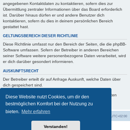
angegebenen Kontaktdaten zu kontaktieren, sofern dies zur
Übermittlung zentraler Informationen über das Board erforderlich
ist. Darüber hinaus dürfen er und andere Benutzer dich
kontaktieren, sofern du dies in deinem persönlichen Bereich
gestattet hast.
GELTUNGSBEREICH DIESER RICHTLINIE
Diese Richtlinie umfasst nur den Bereich der Seiten, die die phpBB-
Software umfassen. Sofern der Betreiber in anderen Bereichen
seiner Software weitere personenbezogene Daten verarbeitet, wird
er dich darüber gesondert informieren.
AUSKUNFTSRECHT
Der Betreiber erteilt dir auf Anfrage Auskunft, welche Daten über
dich gespeichert sind.
Du kannst jederzeit die Löschung bzw. Sperrung deiner Daten
Diese Website nutzt Cookies, um dir den
verlangen. Kontaktiere hierzu bitte den Betreiber.
bestmöglichen Komfort bei der Nutzung zu
bieten.
Mehr erfahren
Foren-Übersicht
Alle Zeiten sind
UTC+02:00
Verstanden!
Powered by
phpBB
® Forum Software © phpBB Limited