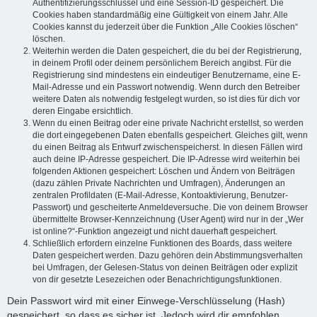
Authentifizierungsschlüssel und eine Session-ID gespeichert. Die
Cookies haben standardmäßig eine Gültigkeit von einem Jahr. Alle
Cookies kannst du jederzeit über die Funktion „Alle Cookies löschen“
löschen.
Weiterhin werden die Daten gespeichert, die du bei der Registrierung,
in deinem Profil oder deinem persönlichem Bereich angibst. Für die
Registrierung sind mindestens ein eindeutiger Benutzername, eine E-
Mail-Adresse und ein Passwort notwendig. Wenn durch den Betreiber
weitere Daten als notwendig festgelegt wurden, so ist dies für dich vor
deren Eingabe ersichtlich.
Wenn du einen Beitrag oder eine private Nachricht erstellst, so werden
die dort eingegebenen Daten ebenfalls gespeichert. Gleiches gilt, wenn
du einen Beitrag als Entwurf zwischenspeicherst. In diesen Fällen wird
auch deine IP-Adresse gespeichert. Die IP-Adresse wird weiterhin bei
folgenden Aktionen gespeichert: Löschen und Ändern von Beiträgen
(dazu zählen Private Nachrichten und Umfragen), Änderungen an
zentralen Profildaten (E-Mail-Adresse, Kontoaktivierung, Benutzer-
Passwort) und gescheiterte Anmeldeversuche. Die von deinem Browser
übermittelte Browser-Kennzeichnung (User Agent) wird nur in der „Wer
ist online?“-Funktion angezeigt und nicht dauerhaft gespeichert.
Schließlich erfordern einzelne Funktionen des Boards, dass weitere
Daten gespeichert werden. Dazu gehören dein Abstimmungsverhalten
bei Umfragen, der Gelesen-Status von deinen Beiträgen oder explizit
von dir gesetzte Lesezeichen oder Benachrichtigungsfunktionen.
Dein Passwort wird mit einer Einwege-Verschlüsselung (Hash)
gespeichert, so dass es sicher ist. Jedoch wird dir empfohlen,