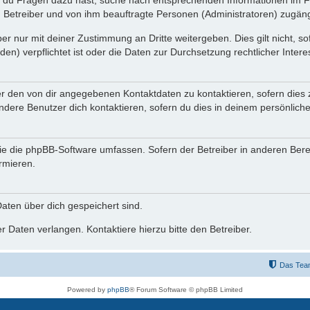
n du Fragen dazu hast, suche nach entsprechenden Informationen im Fo
n Betreiber und von ihm beauftragte Personen (Administratoren) zugäng
r nur mit deiner Zustimmung an Dritte weitergeben. Dies gilt nicht, s
n) verpflichtet ist oder die Daten zur Durchsetzung rechtlicher Interes
er den von dir angegebenen Kontaktdaten zu kontaktieren, sofern dies 
andere Benutzer dich kontaktieren, sofern du dies in deinem persönliche
, die die phpBB-Software umfassen. Sofern der Betreiber in anderen Be
ormieren.
 Daten über dich gespeichert sind.
 Daten verlangen. Kontaktiere hierzu bitte den Betreiber.
Das Tea
Powered by
phpBB
® Forum Software © phpBB Limited
Deutsche Übersetzung durch
phpBB.de