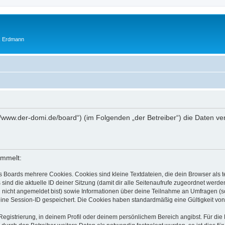
ik Erdmann
ps://www.der-domi.de/board“) (im Folgenden „der Betreiber“) die Daten
ammelt:
s Boards mehrere Cookies. Cookies sind kleine Textdateien, die dein Browser als
 sind die aktuelle ID deiner Sitzung (damit dir alle Seitenaufrufe zugeordnet werd
u nicht angemeldet bist) sowie Informationen über deine Teilnahme an Umfragen (s
eine Session-ID gespeichert. Die Cookies haben standardmäßig eine Gültigkeit von 
Registrierung, in deinem Profil oder deinem persönlichem Bereich angibst. Für di