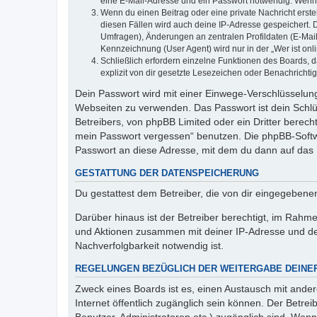
eine E-Mail-Adresse und ein Passwort notwendig. Wenn du
Wenn du einen Beitrag oder eine private Nachricht erste
diesen Fällen wird auch deine IP-Adresse gespeichert. 
Umfragen), Änderungen an zentralen Profildaten (E-Mai
Kennzeichnung (User Agent) wird nur in der „Wer ist onl
Schließlich erfordern einzelne Funktionen des Boards,
explizit von dir gesetzte Lesezeichen oder Benachrichti
Dein Passwort wird mit einer Einwege-Verschlüsselung 
Webseiten zu verwenden. Das Passwort ist dein Schlü
Betreibers, von phpBB Limited oder ein Dritter berec
mein Passwort vergessen“ benutzen. Die phpBB-Softw
Passwort an diese Adresse, mit dem du dann auf das 
GESTATTUNG DER DATENSPEICHERUNG
Du gestattest dem Betreiber, die von dir eingegeben
Darüber hinaus ist der Betreiber berechtigt, im Rahm
und Aktionen zusammen mit deiner IP-Adresse und de
Nachverfolgbarkeit notwendig ist.
REGELUNGEN BEZÜGLICH DER WEITERGABE DEINE
Zweck eines Boards ist es, einen Austausch mit andere
Internet öffentlich zugänglich sein können. Der Betrei