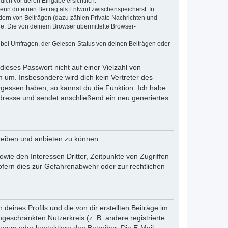
dich vor deren Eingabe ersichtlich.
wenn du einen Beitrag als Entwurf zwischenspeicherst. In
dern von Beiträgen (dazu zählen Private Nachrichten und
e. Die von deinem Browser übermittelte Browser-
 bei Umfragen, der Gelesen-Status von deinen Beiträgen oder
dieses Passwort nicht auf einer Vielzahl von
 um. Insbesondere wird dich kein Vertreter des
ergessen haben, so kannst du die Funktion „Ich habe
resse und sendet anschließend ein neu generiertes
reiben und anbieten zu können.
ie den Interessen Dritter, Zeitpunkte von Zugriffen
fern dies zur Gefahrenabwehr oder zur rechtlichen
eines Profils und die von dir erstellten Beiträge im
ngeschränkten Nutzerkreis (z. B. andere registrierte