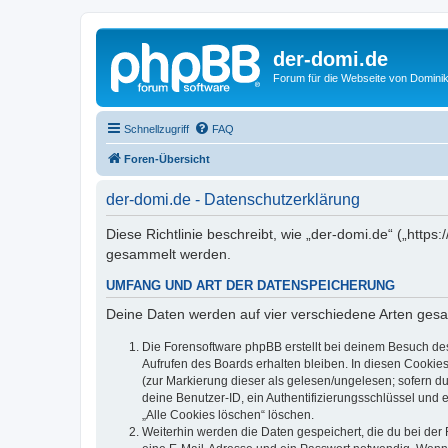
der-domi.de
Forum für die Webseite von Domin
Schnellzugriff
FAQ
Foren-Übersicht
der-domi.de - Datenschutzerklärung
Diese Richtlinie beschreibt, wie „der-domi.de“ („htt
gesammelt werden.
UMFANG UND ART DER DATENSPEICHERUNG
Deine Daten werden auf vier verschiedene Arten ges
Die Forensoftware phpBB erstellt bei deinem Besuch de
Aufrufen des Boards erhalten bleiben. In diesen Cookies
(zur Markierung dieser als gelesen/ungelesen; sofern d
deine Benutzer-ID, ein Authentifizierungsschlüssel und 
„Alle Cookies löschen“ löschen.
Weiterhin werden die Daten gespeichert, die du bei der 