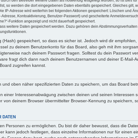
rch den Betreiber weitere Daten als notwendig festgelegt wurden, so ist dies für 
llst, so werden die dort eingegebenen Daten ebenfalls gespeichert. Gleiches gilt, 
Die IP-Adresse wird weiterhin bei folgenden Aktionen gespeichert: Löschen und Än
l-Adresse, Kontoaktivierung, Benutzer-Passwort) und gescheiterte Anmeldeversuch
ine?“-Funktion angezeigt und nicht dauerhaft gespeichert.
 dass weitere Daten gespeichert werden. Dazu gehören dein Abstimmungsverhalten
gungsfunktionen.
(Hash) gespeichert, so dass es sicher ist. Jedoch wird dir empfohlen, 
ssel zu deinem Benutzerkonto für das Board, also geh mit ihm sorgsam
htigterweise nach deinem Passwort fragen. Solltest du dein Passwort v
are fragt dich dann nach deinem Benutzernamen und deiner E-Mail-Ad
Board zugreifen kannst.
en und oben näher spezifizierten Daten zu speichern, um das Board bet
en einer Interessenabwägung zwischen deinen und seinen Interessen sow
r von deinem Browser übermittelter Browser-Kennung zu speichern, so
R DATEN
n Personen zu ermöglichen. Du bist dir daher bewusst, dass die Daten d
ber kann jedoch festlegen, dass einzelne Informationen nur für einen ei