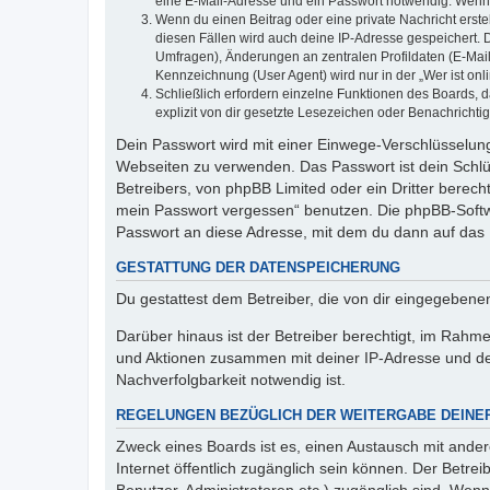
eine E-Mail-Adresse und ein Passwort notwendig. Wenn du
Wenn du einen Beitrag oder eine private Nachricht erste
diesen Fällen wird auch deine IP-Adresse gespeichert. 
Umfragen), Änderungen an zentralen Profildaten (E-Mai
Kennzeichnung (User Agent) wird nur in der „Wer ist onl
Schließlich erfordern einzelne Funktionen des Boards,
explizit von dir gesetzte Lesezeichen oder Benachrichti
Dein Passwort wird mit einer Einwege-Verschlüsselung 
Webseiten zu verwenden. Das Passwort ist dein Schlü
Betreibers, von phpBB Limited oder ein Dritter berec
mein Passwort vergessen“ benutzen. Die phpBB-Softw
Passwort an diese Adresse, mit dem du dann auf das 
GESTATTUNG DER DATENSPEICHERUNG
Du gestattest dem Betreiber, die von dir eingegeben
Darüber hinaus ist der Betreiber berechtigt, im Rahm
und Aktionen zusammen mit deiner IP-Adresse und de
Nachverfolgbarkeit notwendig ist.
REGELUNGEN BEZÜGLICH DER WEITERGABE DEINE
Zweck eines Boards ist es, einen Austausch mit andere
Internet öffentlich zugänglich sein können. Der Betrei