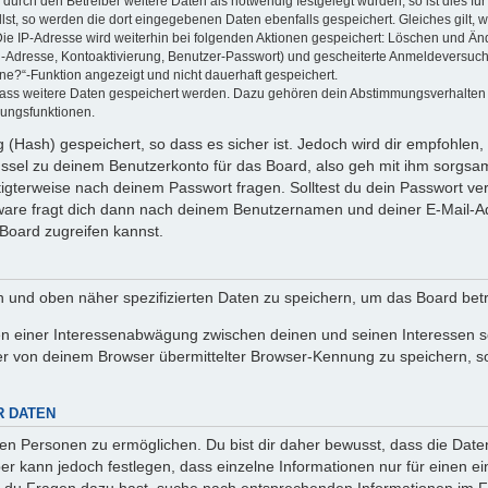
rch den Betreiber weitere Daten als notwendig festgelegt wurden, so ist dies für 
llst, so werden die dort eingegebenen Daten ebenfalls gespeichert. Gleiches gilt, 
Die IP-Adresse wird weiterhin bei folgenden Aktionen gespeichert: Löschen und Än
l-Adresse, Kontoaktivierung, Benutzer-Passwort) und gescheiterte Anmeldeversuch
ine?“-Funktion angezeigt und nicht dauerhaft gespeichert.
 dass weitere Daten gespeichert werden. Dazu gehören dein Abstimmungsverhalten
gungsfunktionen.
(Hash) gespeichert, so dass es sicher ist. Jedoch wird dir empfohlen, 
ssel zu deinem Benutzerkonto für das Board, also geh mit ihm sorgsam
htigterweise nach deinem Passwort fragen. Solltest du dein Passwort v
are fragt dich dann nach deinem Benutzernamen und deiner E-Mail-Ad
Board zugreifen kannst.
en und oben näher spezifizierten Daten zu speichern, um das Board bet
en einer Interessenabwägung zwischen deinen und seinen Interessen sow
r von deinem Browser übermittelter Browser-Kennung zu speichern, so
R DATEN
n Personen zu ermöglichen. Du bist dir daher bewusst, dass die Daten d
ber kann jedoch festlegen, dass einzelne Informationen nur für einen ei