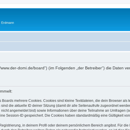
ik Erdmann
ps://www.der-domi.de/board“) (im Folgenden „der Betreiber“) die Daten
ammelt:
s Boards mehrere Cookies. Cookies sind kleine Textdateien, die dein Browser als
 sind die aktuelle ID deiner Sitzung (damit dir alle Seitenaufrufe zugeordnet werd
u nicht angemeldet bist) sowie Informationen über deine Teilnahme an Umfragen (s
eine Session-ID gespeichert. Die Cookies haben standardmäßig eine Gültigkeit von 
Registrierung, in deinem Profil oder deinem persönlichem Bereich angibst. Für di