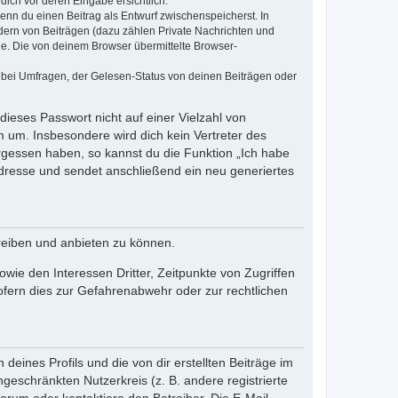
dich vor deren Eingabe ersichtlich.
wenn du einen Beitrag als Entwurf zwischenspeicherst. In
dern von Beiträgen (dazu zählen Private Nachrichten und
e. Die von deinem Browser übermittelte Browser-
 bei Umfragen, der Gelesen-Status von deinen Beiträgen oder
dieses Passwort nicht auf einer Vielzahl von
 um. Insbesondere wird dich kein Vertreter des
ergessen haben, so kannst du die Funktion „Ich habe
resse und sendet anschließend ein neu generiertes
reiben und anbieten zu können.
ie den Interessen Dritter, Zeitpunkte von Zugriffen
fern dies zur Gefahrenabwehr oder zur rechtlichen
eines Profils und die von dir erstellten Beiträge im
ngeschränkten Nutzerkreis (z. B. andere registrierte