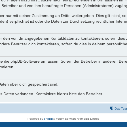
n du Fragen dazu hast, suche nach entsprechenden Informationen im Fo
n Betreiber und von ihm beauftragte Personen (Administratoren) zugäng
r nur mit deiner Zustimmung an Dritte weitergeben. Dies gilt nicht, s
n) verpflichtet ist oder die Daten zur Durchsetzung rechtlicher Interes
er den von dir angegebenen Kontaktdaten zu kontaktieren, sofern dies 
andere Benutzer dich kontaktieren, sofern du dies in deinem persönliche
, die die phpBB-Software umfassen. Sofern der Betreiber in anderen Be
ormieren.
 Daten über dich gespeichert sind.
 Daten verlangen. Kontaktiere hierzu bitte den Betreiber.
Das Tea
Powered by
phpBB
® Forum Software © phpBB Limited
Deutsche Übersetzung durch
phpBB.de