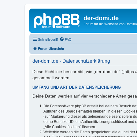
der-domi.de
Forum für die Webseite von Domin
Schnellzugriff
FAQ
Foren-Übersicht
der-domi.de - Datenschutzerklärung
Diese Richtlinie beschreibt, wie „der-domi.de“ („htt
gesammelt werden.
UMFANG UND ART DER DATENSPEICHERUNG
Deine Daten werden auf vier verschiedene Arten ges
Die Forensoftware phpBB erstellt bei deinem Besuch de
Aufrufen des Boards erhalten bleiben. In diesen Cookies
(zur Markierung dieser als gelesen/ungelesen; sofern d
deine Benutzer-ID, ein Authentifizierungsschlüssel und 
„Alle Cookies löschen“ löschen.
Weiterhin werden die Daten gespeichert, die du bei der 