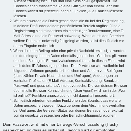
Authentifizierungsschlüssel und eine Session-ID gespeichert. Die
Cookies haben standardmäßig eine Gültigkeit von einem Jahr. Alle
Cookies kannst du jederzeit über die Funktion „Alle Cookies löschen“
löschen.
Weiterhin werden die Daten gespeichert, die du bei der Registrierung,
in deinem Profil oder deinem persönlichem Bereich angibst. Für die
Registrierung sind mindestens ein eindeutiger Benutzername, eine E-
Mail-Adresse und ein Passwort notwendig. Wenn durch den Betreiber
weitere Daten als notwendig festgelegt wurden, so ist dies für dich vor
deren Eingabe ersichtlich.
Wenn du einen Beitrag oder eine private Nachricht erstellst, so werden
die dort eingegebenen Daten ebenfalls gespeichert. Gleiches gilt, wenn
du einen Beitrag als Entwurf zwischenspeicherst. In diesen Fällen wird
auch deine IP-Adresse gespeichert. Die IP-Adresse wird weiterhin bei
folgenden Aktionen gespeichert: Löschen und Ändern von Beiträgen
(dazu zählen Private Nachrichten und Umfragen), Änderungen an
zentralen Profildaten (E-Mail-Adresse, Kontoaktivierung, Benutzer-
Passwort) und gescheiterte Anmeldeversuche. Die von deinem Browser
übermittelte Browser-Kennzeichnung (User Agent) wird nur in der „Wer
ist online?“-Funktion angezeigt und nicht dauerhaft gespeichert.
Schließlich erfordern einzelne Funktionen des Boards, dass weitere
Daten gespeichert werden. Dazu gehören dein Abstimmungsverhalten
bei Umfragen, der Gelesen-Status von deinen Beiträgen oder explizit
von dir gesetzte Lesezeichen oder Benachrichtigungsfunktionen.
Dein Passwort wird mit einer Einwege-Verschlüsselung (Hash)
gespeichert, so dass es sicher ist. Jedoch wird dir empfohlen,