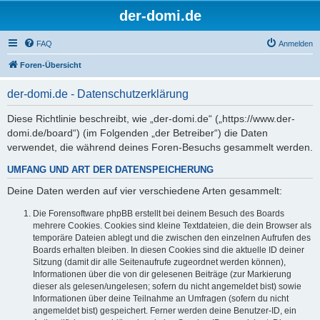
der-domi.de
FAQ
Anmelden
Foren-Übersicht
der-domi.de - Datenschutzerklärung
Diese Richtlinie beschreibt, wie „der-domi.de“ („https://www.der-
domi.de/board“) (im Folgenden „der Betreiber“) die Daten
verwendet, die während deines Foren-Besuchs gesammelt werden.
UMFANG UND ART DER DATENSPEICHERUNG
Deine Daten werden auf vier verschiedene Arten gesammelt:
Die Forensoftware phpBB erstellt bei deinem Besuch des Boards
mehrere Cookies. Cookies sind kleine Textdateien, die dein Browser als
temporäre Dateien ablegt und die zwischen den einzelnen Aufrufen des
Boards erhalten bleiben. In diesen Cookies sind die aktuelle ID deiner
Sitzung (damit dir alle Seitenaufrufe zugeordnet werden können),
Informationen über die von dir gelesenen Beiträge (zur Markierung
dieser als gelesen/ungelesen; sofern du nicht angemeldet bist) sowie
Informationen über deine Teilnahme an Umfragen (sofern du nicht
angemeldet bist) gespeichert. Ferner werden deine Benutzer-ID, ein