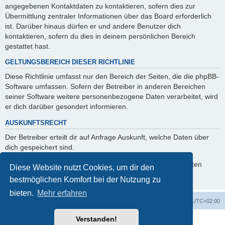
angegebenen Kontaktdaten zu kontaktieren, sofern dies zur
Übermittlung zentraler Informationen über das Board erforderlich
ist. Darüber hinaus dürfen er und andere Benutzer dich
kontaktieren, sofern du dies in deinem persönlichen Bereich
gestattet hast.
GELTUNGSBEREICH DIESER RICHTLINIE
Diese Richtlinie umfasst nur den Bereich der Seiten, die die phpBB-
Software umfassen. Sofern der Betreiber in anderen Bereichen
seiner Software weitere personenbezogene Daten verarbeitet, wird
er dich darüber gesondert informieren.
AUSKUNFTSRECHT
Der Betreiber erteilt dir auf Anfrage Auskunft, welche Daten über
dich gespeichert sind.
Du kannst jederzeit die Löschung bzw. Sperrung deiner Daten
Diese Website nutzt Cookies, um dir den
verlangen. Kontaktiere hierzu bitte den Betreiber.
bestmöglichen Komfort bei der Nutzung zu
bieten.
Mehr erfahren
Foren-Übersicht
Alle Zeiten sind
UTC+02:00
Verstanden!
Powered by
phpBB
® Forum Software © phpBB Limited