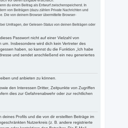
dich vor deren Eingabe ersichtlich.
wenn du einen Beitrag als Entwurf zwischenspeicherst. In
dern von Beiträgen (dazu zählen Private Nachrichten und
e. Die von deinem Browser übermittelte Browser-
 bei Umfragen, der Gelesen-Status von deinen Beiträgen oder
dieses Passwort nicht auf einer Vielzahl von
 um. Insbesondere wird dich kein Vertreter des
ergessen haben, so kannst du die Funktion „Ich habe
resse und sendet anschließend ein neu generiertes
reiben und anbieten zu können.
ie den Interessen Dritter, Zeitpunkte von Zugriffen
fern dies zur Gefahrenabwehr oder zur rechtlichen
eines Profils und die von dir erstellten Beiträge im
ngeschränkten Nutzerkreis (z. B. andere registrierte