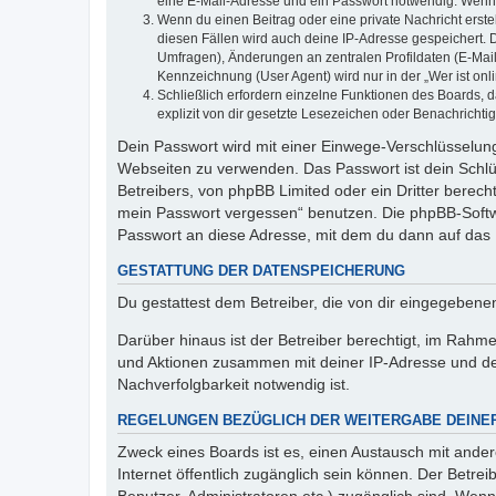
eine E-Mail-Adresse und ein Passwort notwendig. Wenn du
Wenn du einen Beitrag oder eine private Nachricht erste
diesen Fällen wird auch deine IP-Adresse gespeichert. 
Umfragen), Änderungen an zentralen Profildaten (E-Mai
Kennzeichnung (User Agent) wird nur in der „Wer ist onl
Schließlich erfordern einzelne Funktionen des Boards,
explizit von dir gesetzte Lesezeichen oder Benachrichti
Dein Passwort wird mit einer Einwege-Verschlüsselung 
Webseiten zu verwenden. Das Passwort ist dein Schlü
Betreibers, von phpBB Limited oder ein Dritter berec
mein Passwort vergessen“ benutzen. Die phpBB-Softw
Passwort an diese Adresse, mit dem du dann auf das 
GESTATTUNG DER DATENSPEICHERUNG
Du gestattest dem Betreiber, die von dir eingegeben
Darüber hinaus ist der Betreiber berechtigt, im Rahm
und Aktionen zusammen mit deiner IP-Adresse und de
Nachverfolgbarkeit notwendig ist.
REGELUNGEN BEZÜGLICH DER WEITERGABE DEINE
Zweck eines Boards ist es, einen Austausch mit andere
Internet öffentlich zugänglich sein können. Der Betrei