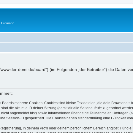
ik Erdmann
ps://www.der-domi.de/board“) (im Folgenden „der Betreiber“) die Daten
ammelt:
s Boards mehrere Cookies. Cookies sind kleine Textdateien, die dein Browser als
 sind die aktuelle ID deiner Sitzung (damit dir alle Seitenaufrufe zugeordnet werd
u nicht angemeldet bist) sowie Informationen über deine Teilnahme an Umfragen (s
eine Session-ID gespeichert. Die Cookies haben standardmäßig eine Gültigkeit von 
Registrierung, in deinem Profil oder deinem persönlichem Bereich angibst. Für di