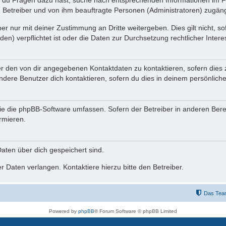
n du Fragen dazu hast, suche nach entsprechenden Informationen im Fo
n Betreiber und von ihm beauftragte Personen (Administratoren) zugäng
r nur mit deiner Zustimmung an Dritte weitergeben. Dies gilt nicht, s
n) verpflichtet ist oder die Daten zur Durchsetzung rechtlicher Interes
er den von dir angegebenen Kontaktdaten zu kontaktieren, sofern dies 
andere Benutzer dich kontaktieren, sofern du dies in deinem persönliche
, die die phpBB-Software umfassen. Sofern der Betreiber in anderen Be
ormieren.
 Daten über dich gespeichert sind.
 Daten verlangen. Kontaktiere hierzu bitte den Betreiber.
Das Tea
Powered by
phpBB
® Forum Software © phpBB Limited
Deutsche Übersetzung durch
phpBB.de