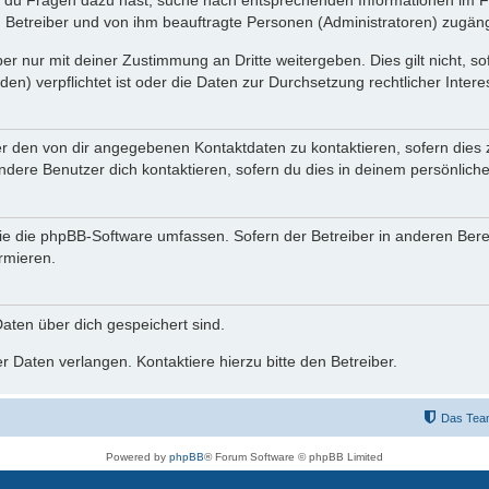
n du Fragen dazu hast, suche nach entsprechenden Informationen im Fo
n Betreiber und von ihm beauftragte Personen (Administratoren) zugäng
r nur mit deiner Zustimmung an Dritte weitergeben. Dies gilt nicht, s
n) verpflichtet ist oder die Daten zur Durchsetzung rechtlicher Interes
er den von dir angegebenen Kontaktdaten zu kontaktieren, sofern dies 
andere Benutzer dich kontaktieren, sofern du dies in deinem persönliche
, die die phpBB-Software umfassen. Sofern der Betreiber in anderen Be
ormieren.
 Daten über dich gespeichert sind.
 Daten verlangen. Kontaktiere hierzu bitte den Betreiber.
Das Tea
Powered by
phpBB
® Forum Software © phpBB Limited
Deutsche Übersetzung durch
phpBB.de