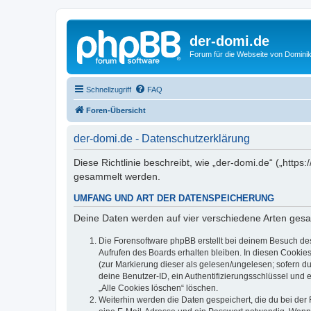
der-domi.de
Forum für die Webseite von Domin
Schnellzugriff
FAQ
Foren-Übersicht
der-domi.de - Datenschutzerklärung
Diese Richtlinie beschreibt, wie „der-domi.de“ („htt
gesammelt werden.
UMFANG UND ART DER DATENSPEICHERUNG
Deine Daten werden auf vier verschiedene Arten ges
Die Forensoftware phpBB erstellt bei deinem Besuch de
Aufrufen des Boards erhalten bleiben. In diesen Cookies
(zur Markierung dieser als gelesen/ungelesen; sofern d
deine Benutzer-ID, ein Authentifizierungsschlüssel und 
„Alle Cookies löschen“ löschen.
Weiterhin werden die Daten gespeichert, die du bei der 