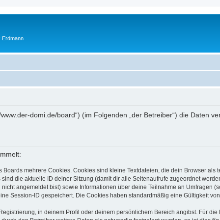
ik Erdmann
ps://www.der-domi.de/board“) (im Folgenden „der Betreiber“) die Daten
ammelt:
s Boards mehrere Cookies. Cookies sind kleine Textdateien, die dein Browser als
 sind die aktuelle ID deiner Sitzung (damit dir alle Seitenaufrufe zugeordnet werd
u nicht angemeldet bist) sowie Informationen über deine Teilnahme an Umfragen (s
eine Session-ID gespeichert. Die Cookies haben standardmäßig eine Gültigkeit von 
Registrierung, in deinem Profil oder deinem persönlichem Bereich angibst. Für di