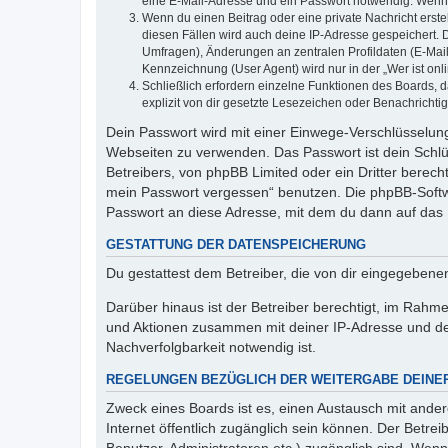
eine E-Mail-Adresse und ein Passwort notwendig. Wenn du
Wenn du einen Beitrag oder eine private Nachricht erste
diesen Fällen wird auch deine IP-Adresse gespeichert. 
Umfragen), Änderungen an zentralen Profildaten (E-Mai
Kennzeichnung (User Agent) wird nur in der „Wer ist onl
Schließlich erfordern einzelne Funktionen des Boards,
explizit von dir gesetzte Lesezeichen oder Benachrichti
Dein Passwort wird mit einer Einwege-Verschlüsselung 
Webseiten zu verwenden. Das Passwort ist dein Schlü
Betreibers, von phpBB Limited oder ein Dritter berec
mein Passwort vergessen“ benutzen. Die phpBB-Softw
Passwort an diese Adresse, mit dem du dann auf das 
GESTATTUNG DER DATENSPEICHERUNG
Du gestattest dem Betreiber, die von dir eingegeben
Darüber hinaus ist der Betreiber berechtigt, im Rahm
und Aktionen zusammen mit deiner IP-Adresse und de
Nachverfolgbarkeit notwendig ist.
REGELUNGEN BEZÜGLICH DER WEITERGABE DEINE
Zweck eines Boards ist es, einen Austausch mit andere
Internet öffentlich zugänglich sein können. Der Betrei