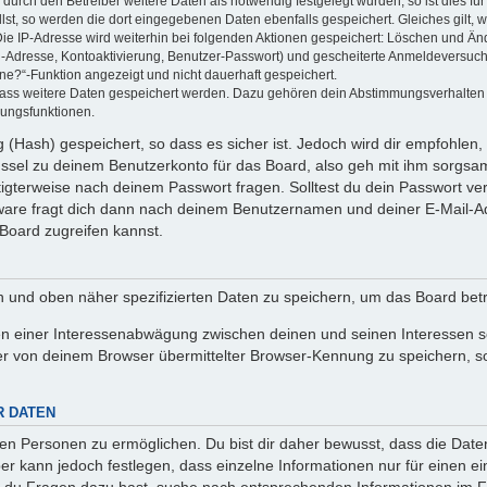
rch den Betreiber weitere Daten als notwendig festgelegt wurden, so ist dies für 
llst, so werden die dort eingegebenen Daten ebenfalls gespeichert. Gleiches gilt, 
Die IP-Adresse wird weiterhin bei folgenden Aktionen gespeichert: Löschen und Än
l-Adresse, Kontoaktivierung, Benutzer-Passwort) und gescheiterte Anmeldeversuch
ine?“-Funktion angezeigt und nicht dauerhaft gespeichert.
 dass weitere Daten gespeichert werden. Dazu gehören dein Abstimmungsverhalten
gungsfunktionen.
(Hash) gespeichert, so dass es sicher ist. Jedoch wird dir empfohlen, 
ssel zu deinem Benutzerkonto für das Board, also geh mit ihm sorgsam
htigterweise nach deinem Passwort fragen. Solltest du dein Passwort v
are fragt dich dann nach deinem Benutzernamen und deiner E-Mail-Ad
Board zugreifen kannst.
en und oben näher spezifizierten Daten zu speichern, um das Board bet
en einer Interessenabwägung zwischen deinen und seinen Interessen sow
r von deinem Browser übermittelter Browser-Kennung zu speichern, so
R DATEN
n Personen zu ermöglichen. Du bist dir daher bewusst, dass die Daten d
ber kann jedoch festlegen, dass einzelne Informationen nur für einen ei