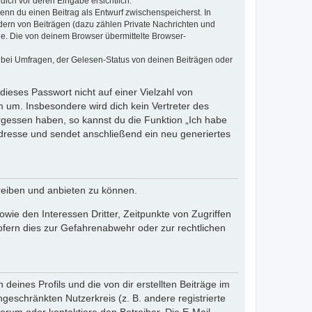
dich vor deren Eingabe ersichtlich.
wenn du einen Beitrag als Entwurf zwischenspeicherst. In
dern von Beiträgen (dazu zählen Private Nachrichten und
e. Die von deinem Browser übermittelte Browser-
 bei Umfragen, der Gelesen-Status von deinen Beiträgen oder
dieses Passwort nicht auf einer Vielzahl von
 um. Insbesondere wird dich kein Vertreter des
ergessen haben, so kannst du die Funktion „Ich habe
resse und sendet anschließend ein neu generiertes
reiben und anbieten zu können.
ie den Interessen Dritter, Zeitpunkte von Zugriffen
fern dies zur Gefahrenabwehr oder zur rechtlichen
eines Profils und die von dir erstellten Beiträge im
ngeschränkten Nutzerkreis (z. B. andere registrierte