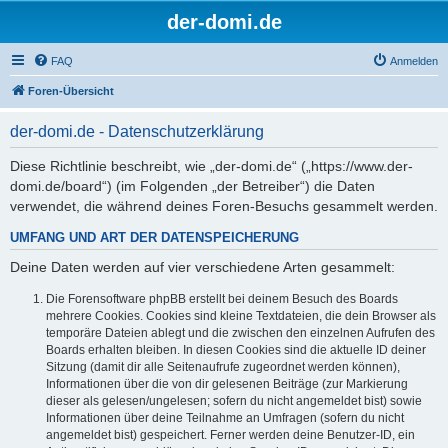
der-domi.de
FAQ
Anmelden
Foren-Übersicht
der-domi.de - Datenschutzerklärung
Diese Richtlinie beschreibt, wie „der-domi.de“ („https://www.der-
domi.de/board“) (im Folgenden „der Betreiber“) die Daten
verwendet, die während deines Foren-Besuchs gesammelt werden.
UMFANG UND ART DER DATENSPEICHERUNG
Deine Daten werden auf vier verschiedene Arten gesammelt:
Die Forensoftware phpBB erstellt bei deinem Besuch des Boards
mehrere Cookies. Cookies sind kleine Textdateien, die dein Browser als
temporäre Dateien ablegt und die zwischen den einzelnen Aufrufen des
Boards erhalten bleiben. In diesen Cookies sind die aktuelle ID deiner
Sitzung (damit dir alle Seitenaufrufe zugeordnet werden können),
Informationen über die von dir gelesenen Beiträge (zur Markierung
dieser als gelesen/ungelesen; sofern du nicht angemeldet bist) sowie
Informationen über deine Teilnahme an Umfragen (sofern du nicht
angemeldet bist) gespeichert. Ferner werden deine Benutzer-ID, ein