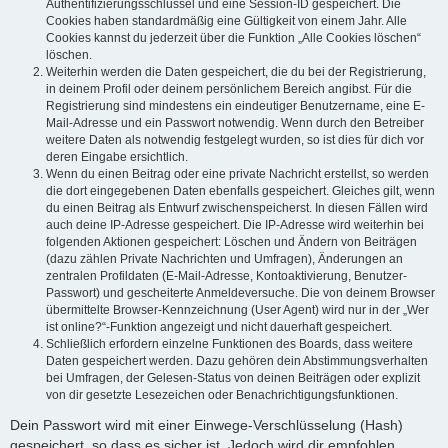
Authentifizierungsschlüssel und eine Session-ID gespeichert. Die
Cookies haben standardmäßig eine Gültigkeit von einem Jahr. Alle
Cookies kannst du jederzeit über die Funktion „Alle Cookies löschen“
löschen.
Weiterhin werden die Daten gespeichert, die du bei der Registrierung,
in deinem Profil oder deinem persönlichem Bereich angibst. Für die
Registrierung sind mindestens ein eindeutiger Benutzername, eine E-
Mail-Adresse und ein Passwort notwendig. Wenn durch den Betreiber
weitere Daten als notwendig festgelegt wurden, so ist dies für dich vor
deren Eingabe ersichtlich.
Wenn du einen Beitrag oder eine private Nachricht erstellst, so werden
die dort eingegebenen Daten ebenfalls gespeichert. Gleiches gilt, wenn
du einen Beitrag als Entwurf zwischenspeicherst. In diesen Fällen wird
auch deine IP-Adresse gespeichert. Die IP-Adresse wird weiterhin bei
folgenden Aktionen gespeichert: Löschen und Ändern von Beiträgen
(dazu zählen Private Nachrichten und Umfragen), Änderungen an
zentralen Profildaten (E-Mail-Adresse, Kontoaktivierung, Benutzer-
Passwort) und gescheiterte Anmeldeversuche. Die von deinem Browser
übermittelte Browser-Kennzeichnung (User Agent) wird nur in der „Wer
ist online?“-Funktion angezeigt und nicht dauerhaft gespeichert.
Schließlich erfordern einzelne Funktionen des Boards, dass weitere
Daten gespeichert werden. Dazu gehören dein Abstimmungsverhalten
bei Umfragen, der Gelesen-Status von deinen Beiträgen oder explizit
von dir gesetzte Lesezeichen oder Benachrichtigungsfunktionen.
Dein Passwort wird mit einer Einwege-Verschlüsselung (Hash)
gespeichert, so dass es sicher ist. Jedoch wird dir empfohlen,