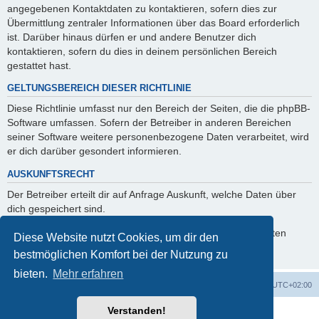
angegebenen Kontaktdaten zu kontaktieren, sofern dies zur
Übermittlung zentraler Informationen über das Board erforderlich
ist. Darüber hinaus dürfen er und andere Benutzer dich
kontaktieren, sofern du dies in deinem persönlichen Bereich
gestattet hast.
GELTUNGSBEREICH DIESER RICHTLINIE
Diese Richtlinie umfasst nur den Bereich der Seiten, die die phpBB-
Software umfassen. Sofern der Betreiber in anderen Bereichen
seiner Software weitere personenbezogene Daten verarbeitet, wird
er dich darüber gesondert informieren.
AUSKUNFTSRECHT
Der Betreiber erteilt dir auf Anfrage Auskunft, welche Daten über
dich gespeichert sind.
Du kannst jederzeit die Löschung bzw. Sperrung deiner Daten
Diese Website nutzt Cookies, um dir den
verlangen. Kontaktiere hierzu bitte den Betreiber.
bestmöglichen Komfort bei der Nutzung zu
bieten.
Mehr erfahren
Foren-Übersicht
Alle Zeiten sind
UTC+02:00
Verstanden!
Powered by
phpBB
® Forum Software © phpBB Limited