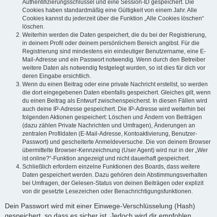
Authentifizierungsschlüssel und eine Session-ID gespeichert. Die
Cookies haben standardmäßig eine Gültigkeit von einem Jahr. Alle
Cookies kannst du jederzeit über die Funktion „Alle Cookies löschen“
löschen.
Weiterhin werden die Daten gespeichert, die du bei der Registrierung,
in deinem Profil oder deinem persönlichem Bereich angibst. Für die
Registrierung sind mindestens ein eindeutiger Benutzername, eine E-
Mail-Adresse und ein Passwort notwendig. Wenn durch den Betreiber
weitere Daten als notwendig festgelegt wurden, so ist dies für dich vor
deren Eingabe ersichtlich.
Wenn du einen Beitrag oder eine private Nachricht erstellst, so werden
die dort eingegebenen Daten ebenfalls gespeichert. Gleiches gilt, wenn
du einen Beitrag als Entwurf zwischenspeicherst. In diesen Fällen wird
auch deine IP-Adresse gespeichert. Die IP-Adresse wird weiterhin bei
folgenden Aktionen gespeichert: Löschen und Ändern von Beiträgen
(dazu zählen Private Nachrichten und Umfragen), Änderungen an
zentralen Profildaten (E-Mail-Adresse, Kontoaktivierung, Benutzer-
Passwort) und gescheiterte Anmeldeversuche. Die von deinem Browser
übermittelte Browser-Kennzeichnung (User Agent) wird nur in der „Wer
ist online?“-Funktion angezeigt und nicht dauerhaft gespeichert.
Schließlich erfordern einzelne Funktionen des Boards, dass weitere
Daten gespeichert werden. Dazu gehören dein Abstimmungsverhalten
bei Umfragen, der Gelesen-Status von deinen Beiträgen oder explizit
von dir gesetzte Lesezeichen oder Benachrichtigungsfunktionen.
Dein Passwort wird mit einer Einwege-Verschlüsselung (Hash)
gespeichert, so dass es sicher ist. Jedoch wird dir empfohlen,