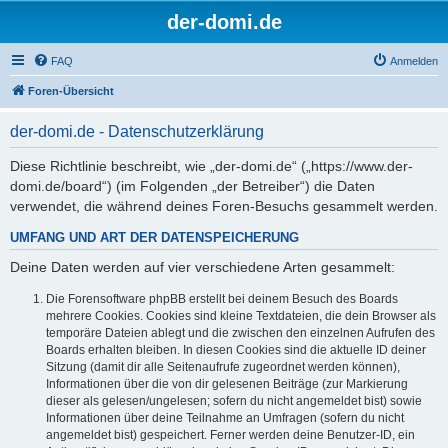
der-domi.de
FAQ
Anmelden
Foren-Übersicht
der-domi.de - Datenschutzerklärung
Diese Richtlinie beschreibt, wie „der-domi.de“ („https://www.der-
domi.de/board“) (im Folgenden „der Betreiber“) die Daten
verwendet, die während deines Foren-Besuchs gesammelt werden.
UMFANG UND ART DER DATENSPEICHERUNG
Deine Daten werden auf vier verschiedene Arten gesammelt:
Die Forensoftware phpBB erstellt bei deinem Besuch des Boards
mehrere Cookies. Cookies sind kleine Textdateien, die dein Browser als
temporäre Dateien ablegt und die zwischen den einzelnen Aufrufen des
Boards erhalten bleiben. In diesen Cookies sind die aktuelle ID deiner
Sitzung (damit dir alle Seitenaufrufe zugeordnet werden können),
Informationen über die von dir gelesenen Beiträge (zur Markierung
dieser als gelesen/ungelesen; sofern du nicht angemeldet bist) sowie
Informationen über deine Teilnahme an Umfragen (sofern du nicht
angemeldet bist) gespeichert. Ferner werden deine Benutzer-ID, ein