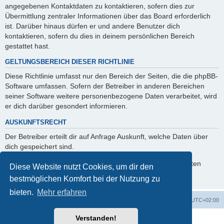
angegebenen Kontaktdaten zu kontaktieren, sofern dies zur
Übermittlung zentraler Informationen über das Board erforderlich
ist. Darüber hinaus dürfen er und andere Benutzer dich
kontaktieren, sofern du dies in deinem persönlichen Bereich
gestattet hast.
GELTUNGSBEREICH DIESER RICHTLINIE
Diese Richtlinie umfasst nur den Bereich der Seiten, die die phpBB-
Software umfassen. Sofern der Betreiber in anderen Bereichen
seiner Software weitere personenbezogene Daten verarbeitet, wird
er dich darüber gesondert informieren.
AUSKUNFTSRECHT
Der Betreiber erteilt dir auf Anfrage Auskunft, welche Daten über
dich gespeichert sind.
Du kannst jederzeit die Löschung bzw. Sperrung deiner Daten
Diese Website nutzt Cookies, um dir den
verlangen. Kontaktiere hierzu bitte den Betreiber.
bestmöglichen Komfort bei der Nutzung zu
bieten.
Mehr erfahren
Foren-Übersicht
Alle Zeiten sind
UTC+02:00
Verstanden!
Powered by
phpBB
® Forum Software © phpBB Limited