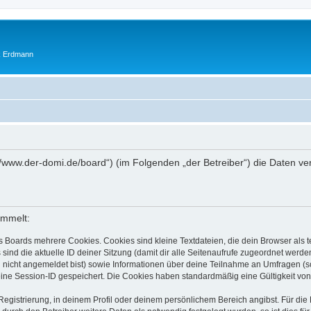
ik Erdmann
ps://www.der-domi.de/board“) (im Folgenden „der Betreiber“) die Daten
ammelt:
s Boards mehrere Cookies. Cookies sind kleine Textdateien, die dein Browser als
 sind die aktuelle ID deiner Sitzung (damit dir alle Seitenaufrufe zugeordnet werd
u nicht angemeldet bist) sowie Informationen über deine Teilnahme an Umfragen (s
eine Session-ID gespeichert. Die Cookies haben standardmäßig eine Gültigkeit von 
Registrierung, in deinem Profil oder deinem persönlichem Bereich angibst. Für di