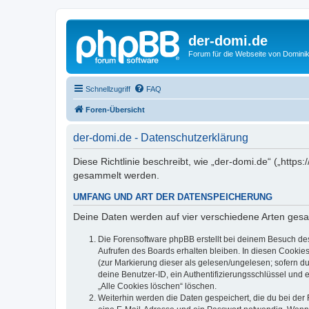
der-domi.de
Forum für die Webseite von Domin
Schnellzugriff
FAQ
Foren-Übersicht
der-domi.de - Datenschutzerklärung
Diese Richtlinie beschreibt, wie „der-domi.de“ („htt
gesammelt werden.
UMFANG UND ART DER DATENSPEICHERUNG
Deine Daten werden auf vier verschiedene Arten ges
Die Forensoftware phpBB erstellt bei deinem Besuch de
Aufrufen des Boards erhalten bleiben. In diesen Cookies
(zur Markierung dieser als gelesen/ungelesen; sofern d
deine Benutzer-ID, ein Authentifizierungsschlüssel und 
„Alle Cookies löschen“ löschen.
Weiterhin werden die Daten gespeichert, die du bei der 