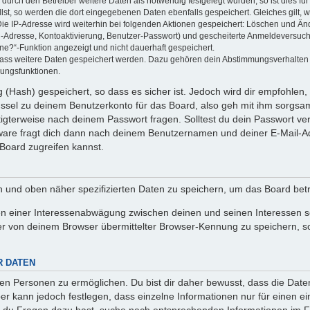
rch den Betreiber weitere Daten als notwendig festgelegt wurden, so ist dies für 
llst, so werden die dort eingegebenen Daten ebenfalls gespeichert. Gleiches gilt, 
Die IP-Adresse wird weiterhin bei folgenden Aktionen gespeichert: Löschen und Än
l-Adresse, Kontoaktivierung, Benutzer-Passwort) und gescheiterte Anmeldeversuch
ine?“-Funktion angezeigt und nicht dauerhaft gespeichert.
 dass weitere Daten gespeichert werden. Dazu gehören dein Abstimmungsverhalten
gungsfunktionen.
(Hash) gespeichert, so dass es sicher ist. Jedoch wird dir empfohlen, 
ssel zu deinem Benutzerkonto für das Board, also geh mit ihm sorgsam
htigterweise nach deinem Passwort fragen. Solltest du dein Passwort v
are fragt dich dann nach deinem Benutzernamen und deiner E-Mail-Ad
Board zugreifen kannst.
en und oben näher spezifizierten Daten zu speichern, um das Board bet
en einer Interessenabwägung zwischen deinen und seinen Interessen sow
r von deinem Browser übermittelter Browser-Kennung zu speichern, so
R DATEN
n Personen zu ermöglichen. Du bist dir daher bewusst, dass die Daten d
ber kann jedoch festlegen, dass einzelne Informationen nur für einen ei