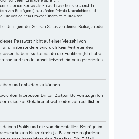
dich vor deren Eingabe ersichtlich.
wenn du einen Beitrag als Entwurf zwischenspeicherst. In
dern von Beiträgen (dazu zählen Private Nachrichten und
e. Die von deinem Browser übermittelte Browser-
 bei Umfragen, der Gelesen-Status von deinen Beiträgen oder
dieses Passwort nicht auf einer Vielzahl von
 um. Insbesondere wird dich kein Vertreter des
ergessen haben, so kannst du die Funktion „Ich habe
resse und sendet anschließend ein neu generiertes
reiben und anbieten zu können.
ie den Interessen Dritter, Zeitpunkte von Zugriffen
fern dies zur Gefahrenabwehr oder zur rechtlichen
eines Profils und die von dir erstellten Beiträge im
ngeschränkten Nutzerkreis (z. B. andere registrierte