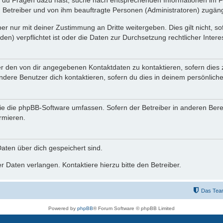
n du Fragen dazu hast, suche nach entsprechenden Informationen im Fo
n Betreiber und von ihm beauftragte Personen (Administratoren) zugäng
r nur mit deiner Zustimmung an Dritte weitergeben. Dies gilt nicht, s
n) verpflichtet ist oder die Daten zur Durchsetzung rechtlicher Interes
er den von dir angegebenen Kontaktdaten zu kontaktieren, sofern dies 
andere Benutzer dich kontaktieren, sofern du dies in deinem persönliche
, die die phpBB-Software umfassen. Sofern der Betreiber in anderen Be
ormieren.
 Daten über dich gespeichert sind.
 Daten verlangen. Kontaktiere hierzu bitte den Betreiber.
Das Tea
Powered by
phpBB
® Forum Software © phpBB Limited
Deutsche Übersetzung durch
phpBB.de