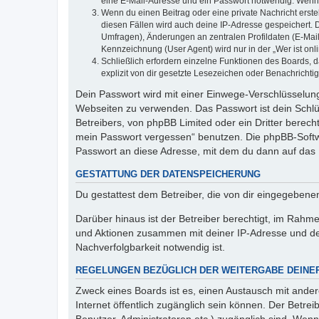
eine E-Mail-Adresse und ein Passwort notwendig. Wenn du
Wenn du einen Beitrag oder eine private Nachricht erste
diesen Fällen wird auch deine IP-Adresse gespeichert. 
Umfragen), Änderungen an zentralen Profildaten (E-Mai
Kennzeichnung (User Agent) wird nur in der „Wer ist onl
Schließlich erfordern einzelne Funktionen des Boards,
explizit von dir gesetzte Lesezeichen oder Benachrichti
Dein Passwort wird mit einer Einwege-Verschlüsselung 
Webseiten zu verwenden. Das Passwort ist dein Schlü
Betreibers, von phpBB Limited oder ein Dritter berec
mein Passwort vergessen“ benutzen. Die phpBB-Softw
Passwort an diese Adresse, mit dem du dann auf das 
GESTATTUNG DER DATENSPEICHERUNG
Du gestattest dem Betreiber, die von dir eingegeben
Darüber hinaus ist der Betreiber berechtigt, im Rahm
und Aktionen zusammen mit deiner IP-Adresse und de
Nachverfolgbarkeit notwendig ist.
REGELUNGEN BEZÜGLICH DER WEITERGABE DEINE
Zweck eines Boards ist es, einen Austausch mit andere
Internet öffentlich zugänglich sein können. Der Betrei