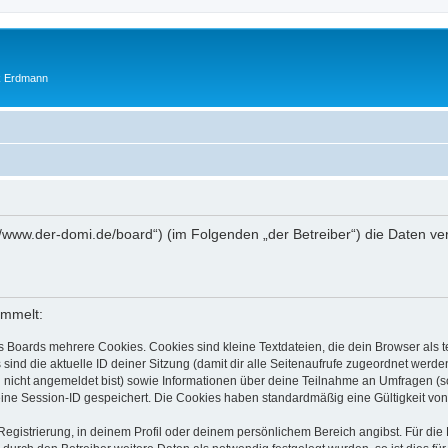
ik Erdmann
ps://www.der-domi.de/board“) (im Folgenden „der Betreiber“) die Daten
ammelt:
s Boards mehrere Cookies. Cookies sind kleine Textdateien, die dein Browser als
 sind die aktuelle ID deiner Sitzung (damit dir alle Seitenaufrufe zugeordnet werd
u nicht angemeldet bist) sowie Informationen über deine Teilnahme an Umfragen (s
eine Session-ID gespeichert. Die Cookies haben standardmäßig eine Gültigkeit von 
Registrierung, in deinem Profil oder deinem persönlichem Bereich angibst. Für di