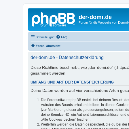
der-domi.de
Forum für die Webseite von Domin
Schnellzugriff
FAQ
Foren-Übersicht
der-domi.de - Datenschutzerklärung
Diese Richtlinie beschreibt, wie „der-domi.de“ („htt
gesammelt werden.
UMFANG UND ART DER DATENSPEICHERUNG
Deine Daten werden auf vier verschiedene Arten ges
Die Forensoftware phpBB erstellt bei deinem Besuch de
Aufrufen des Boards erhalten bleiben. In diesen Cookies
(zur Markierung dieser als gelesen/ungelesen; sofern d
deine Benutzer-ID, ein Authentifizierungsschlüssel und 
„Alle Cookies löschen“ löschen.
Weiterhin werden die Daten gespeichert, die du bei der 