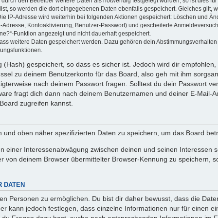
rch den Betreiber weitere Daten als notwendig festgelegt wurden, so ist dies für 
llst, so werden die dort eingegebenen Daten ebenfalls gespeichert. Gleiches gilt, 
Die IP-Adresse wird weiterhin bei folgenden Aktionen gespeichert: Löschen und Än
l-Adresse, Kontoaktivierung, Benutzer-Passwort) und gescheiterte Anmeldeversuch
ine?“-Funktion angezeigt und nicht dauerhaft gespeichert.
 dass weitere Daten gespeichert werden. Dazu gehören dein Abstimmungsverhalten
gungsfunktionen.
(Hash) gespeichert, so dass es sicher ist. Jedoch wird dir empfohlen, 
ssel zu deinem Benutzerkonto für das Board, also geh mit ihm sorgsam
htigterweise nach deinem Passwort fragen. Solltest du dein Passwort v
are fragt dich dann nach deinem Benutzernamen und deiner E-Mail-Ad
Board zugreifen kannst.
en und oben näher spezifizierten Daten zu speichern, um das Board bet
en einer Interessenabwägung zwischen deinen und seinen Interessen sow
r von deinem Browser übermittelter Browser-Kennung zu speichern, so
R DATEN
n Personen zu ermöglichen. Du bist dir daher bewusst, dass die Daten d
ber kann jedoch festlegen, dass einzelne Informationen nur für einen ei