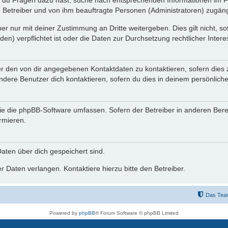
n du Fragen dazu hast, suche nach entsprechenden Informationen im Fo
n Betreiber und von ihm beauftragte Personen (Administratoren) zugäng
r nur mit deiner Zustimmung an Dritte weitergeben. Dies gilt nicht, s
n) verpflichtet ist oder die Daten zur Durchsetzung rechtlicher Interes
er den von dir angegebenen Kontaktdaten zu kontaktieren, sofern dies 
andere Benutzer dich kontaktieren, sofern du dies in deinem persönliche
, die die phpBB-Software umfassen. Sofern der Betreiber in anderen Be
ormieren.
 Daten über dich gespeichert sind.
 Daten verlangen. Kontaktiere hierzu bitte den Betreiber.
Das Tea
Powered by
phpBB
® Forum Software © phpBB Limited
Deutsche Übersetzung durch
phpBB.de