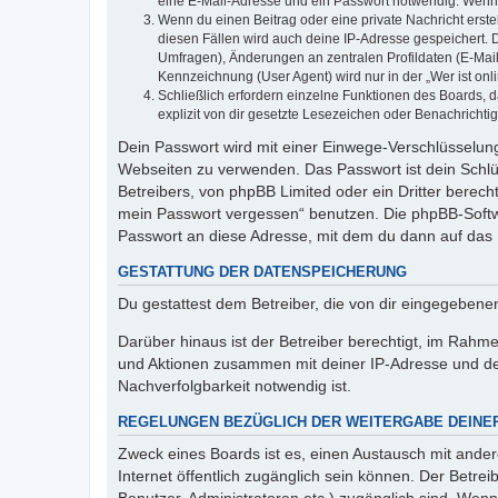
eine E-Mail-Adresse und ein Passwort notwendig. Wenn du
Wenn du einen Beitrag oder eine private Nachricht erste
diesen Fällen wird auch deine IP-Adresse gespeichert. 
Umfragen), Änderungen an zentralen Profildaten (E-Mai
Kennzeichnung (User Agent) wird nur in der „Wer ist onl
Schließlich erfordern einzelne Funktionen des Boards,
explizit von dir gesetzte Lesezeichen oder Benachrichti
Dein Passwort wird mit einer Einwege-Verschlüsselung 
Webseiten zu verwenden. Das Passwort ist dein Schlü
Betreibers, von phpBB Limited oder ein Dritter berec
mein Passwort vergessen“ benutzen. Die phpBB-Softw
Passwort an diese Adresse, mit dem du dann auf das 
GESTATTUNG DER DATENSPEICHERUNG
Du gestattest dem Betreiber, die von dir eingegeben
Darüber hinaus ist der Betreiber berechtigt, im Rahm
und Aktionen zusammen mit deiner IP-Adresse und de
Nachverfolgbarkeit notwendig ist.
REGELUNGEN BEZÜGLICH DER WEITERGABE DEINE
Zweck eines Boards ist es, einen Austausch mit andere
Internet öffentlich zugänglich sein können. Der Betrei