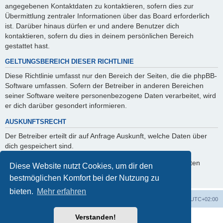
angegebenen Kontaktdaten zu kontaktieren, sofern dies zur
Übermittlung zentraler Informationen über das Board erforderlich
ist. Darüber hinaus dürfen er und andere Benutzer dich
kontaktieren, sofern du dies in deinem persönlichen Bereich
gestattet hast.
GELTUNGSBEREICH DIESER RICHTLINIE
Diese Richtlinie umfasst nur den Bereich der Seiten, die die phpBB-
Software umfassen. Sofern der Betreiber in anderen Bereichen
seiner Software weitere personenbezogene Daten verarbeitet, wird
er dich darüber gesondert informieren.
AUSKUNFTSRECHT
Der Betreiber erteilt dir auf Anfrage Auskunft, welche Daten über
dich gespeichert sind.
Du kannst jederzeit die Löschung bzw. Sperrung deiner Daten
Diese Website nutzt Cookies, um dir den
verlangen. Kontaktiere hierzu bitte den Betreiber.
bestmöglichen Komfort bei der Nutzung zu
bieten.
Mehr erfahren
Foren-Übersicht
Alle Zeiten sind
UTC+02:00
Verstanden!
Powered by
phpBB
® Forum Software © phpBB Limited