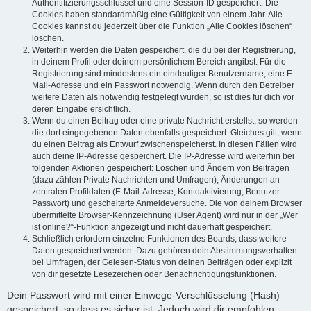
Authentifizierungsschlüssel und eine Session-ID gespeichert. Die
Cookies haben standardmäßig eine Gültigkeit von einem Jahr. Alle
Cookies kannst du jederzeit über die Funktion „Alle Cookies löschen“
löschen.
Weiterhin werden die Daten gespeichert, die du bei der Registrierung,
in deinem Profil oder deinem persönlichem Bereich angibst. Für die
Registrierung sind mindestens ein eindeutiger Benutzername, eine E-
Mail-Adresse und ein Passwort notwendig. Wenn durch den Betreiber
weitere Daten als notwendig festgelegt wurden, so ist dies für dich vor
deren Eingabe ersichtlich.
Wenn du einen Beitrag oder eine private Nachricht erstellst, so werden
die dort eingegebenen Daten ebenfalls gespeichert. Gleiches gilt, wenn
du einen Beitrag als Entwurf zwischenspeicherst. In diesen Fällen wird
auch deine IP-Adresse gespeichert. Die IP-Adresse wird weiterhin bei
folgenden Aktionen gespeichert: Löschen und Ändern von Beiträgen
(dazu zählen Private Nachrichten und Umfragen), Änderungen an
zentralen Profildaten (E-Mail-Adresse, Kontoaktivierung, Benutzer-
Passwort) und gescheiterte Anmeldeversuche. Die von deinem Browser
übermittelte Browser-Kennzeichnung (User Agent) wird nur in der „Wer
ist online?“-Funktion angezeigt und nicht dauerhaft gespeichert.
Schließlich erfordern einzelne Funktionen des Boards, dass weitere
Daten gespeichert werden. Dazu gehören dein Abstimmungsverhalten
bei Umfragen, der Gelesen-Status von deinen Beiträgen oder explizit
von dir gesetzte Lesezeichen oder Benachrichtigungsfunktionen.
Dein Passwort wird mit einer Einwege-Verschlüsselung (Hash)
gespeichert, so dass es sicher ist. Jedoch wird dir empfohlen,