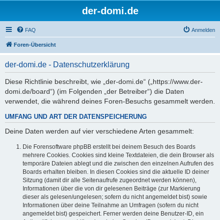
der-domi.de
FAQ
Anmelden
Foren-Übersicht
der-domi.de - Datenschutzerklärung
Diese Richtlinie beschreibt, wie „der-domi.de“ („https://www.der-
domi.de/board“) (im Folgenden „der Betreiber“) die Daten
verwendet, die während deines Foren-Besuchs gesammelt werden.
UMFANG UND ART DER DATENSPEICHERUNG
Deine Daten werden auf vier verschiedene Arten gesammelt:
Die Forensoftware phpBB erstellt bei deinem Besuch des Boards
mehrere Cookies. Cookies sind kleine Textdateien, die dein Browser als
temporäre Dateien ablegt und die zwischen den einzelnen Aufrufen des
Boards erhalten bleiben. In diesen Cookies sind die aktuelle ID deiner
Sitzung (damit dir alle Seitenaufrufe zugeordnet werden können),
Informationen über die von dir gelesenen Beiträge (zur Markierung
dieser als gelesen/ungelesen; sofern du nicht angemeldet bist) sowie
Informationen über deine Teilnahme an Umfragen (sofern du nicht
angemeldet bist) gespeichert. Ferner werden deine Benutzer-ID, ein