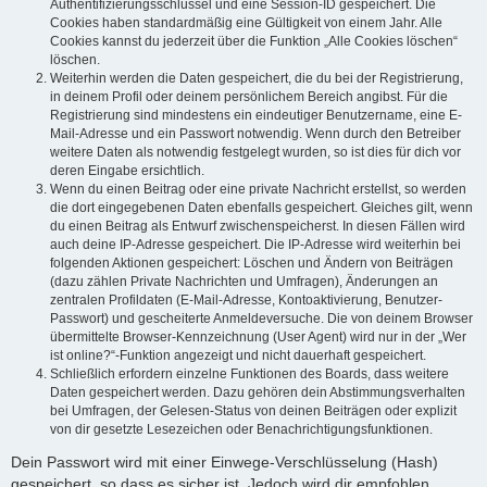
Authentifizierungsschlüssel und eine Session-ID gespeichert. Die
Cookies haben standardmäßig eine Gültigkeit von einem Jahr. Alle
Cookies kannst du jederzeit über die Funktion „Alle Cookies löschen“
löschen.
Weiterhin werden die Daten gespeichert, die du bei der Registrierung,
in deinem Profil oder deinem persönlichem Bereich angibst. Für die
Registrierung sind mindestens ein eindeutiger Benutzername, eine E-
Mail-Adresse und ein Passwort notwendig. Wenn durch den Betreiber
weitere Daten als notwendig festgelegt wurden, so ist dies für dich vor
deren Eingabe ersichtlich.
Wenn du einen Beitrag oder eine private Nachricht erstellst, so werden
die dort eingegebenen Daten ebenfalls gespeichert. Gleiches gilt, wenn
du einen Beitrag als Entwurf zwischenspeicherst. In diesen Fällen wird
auch deine IP-Adresse gespeichert. Die IP-Adresse wird weiterhin bei
folgenden Aktionen gespeichert: Löschen und Ändern von Beiträgen
(dazu zählen Private Nachrichten und Umfragen), Änderungen an
zentralen Profildaten (E-Mail-Adresse, Kontoaktivierung, Benutzer-
Passwort) und gescheiterte Anmeldeversuche. Die von deinem Browser
übermittelte Browser-Kennzeichnung (User Agent) wird nur in der „Wer
ist online?“-Funktion angezeigt und nicht dauerhaft gespeichert.
Schließlich erfordern einzelne Funktionen des Boards, dass weitere
Daten gespeichert werden. Dazu gehören dein Abstimmungsverhalten
bei Umfragen, der Gelesen-Status von deinen Beiträgen oder explizit
von dir gesetzte Lesezeichen oder Benachrichtigungsfunktionen.
Dein Passwort wird mit einer Einwege-Verschlüsselung (Hash)
gespeichert, so dass es sicher ist. Jedoch wird dir empfohlen,