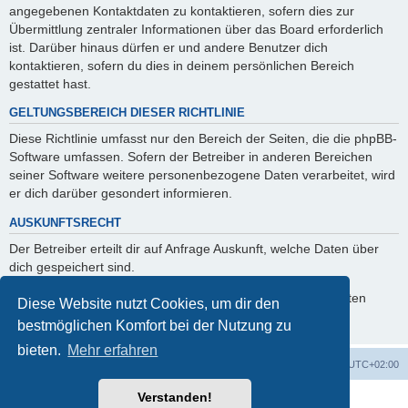
angegebenen Kontaktdaten zu kontaktieren, sofern dies zur
Übermittlung zentraler Informationen über das Board erforderlich
ist. Darüber hinaus dürfen er und andere Benutzer dich
kontaktieren, sofern du dies in deinem persönlichen Bereich
gestattet hast.
GELTUNGSBEREICH DIESER RICHTLINIE
Diese Richtlinie umfasst nur den Bereich der Seiten, die die phpBB-
Software umfassen. Sofern der Betreiber in anderen Bereichen
seiner Software weitere personenbezogene Daten verarbeitet, wird
er dich darüber gesondert informieren.
AUSKUNFTSRECHT
Der Betreiber erteilt dir auf Anfrage Auskunft, welche Daten über
dich gespeichert sind.
Du kannst jederzeit die Löschung bzw. Sperrung deiner Daten
Diese Website nutzt Cookies, um dir den
verlangen. Kontaktiere hierzu bitte den Betreiber.
bestmöglichen Komfort bei der Nutzung zu
bieten.
Mehr erfahren
Foren-Übersicht
Alle Zeiten sind
UTC+02:00
Verstanden!
Powered by
phpBB
® Forum Software © phpBB Limited