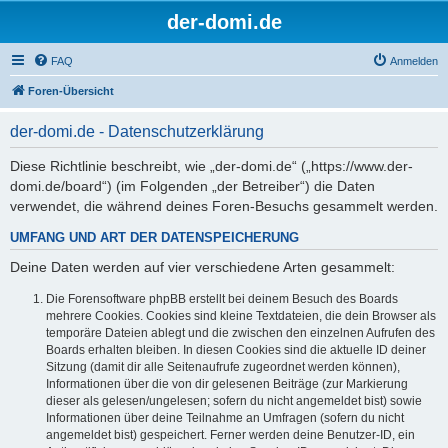
der-domi.de
FAQ
Anmelden
Foren-Übersicht
der-domi.de - Datenschutzerklärung
Diese Richtlinie beschreibt, wie „der-domi.de“ („https://www.der-
domi.de/board“) (im Folgenden „der Betreiber“) die Daten
verwendet, die während deines Foren-Besuchs gesammelt werden.
UMFANG UND ART DER DATENSPEICHERUNG
Deine Daten werden auf vier verschiedene Arten gesammelt:
Die Forensoftware phpBB erstellt bei deinem Besuch des Boards
mehrere Cookies. Cookies sind kleine Textdateien, die dein Browser als
temporäre Dateien ablegt und die zwischen den einzelnen Aufrufen des
Boards erhalten bleiben. In diesen Cookies sind die aktuelle ID deiner
Sitzung (damit dir alle Seitenaufrufe zugeordnet werden können),
Informationen über die von dir gelesenen Beiträge (zur Markierung
dieser als gelesen/ungelesen; sofern du nicht angemeldet bist) sowie
Informationen über deine Teilnahme an Umfragen (sofern du nicht
angemeldet bist) gespeichert. Ferner werden deine Benutzer-ID, ein