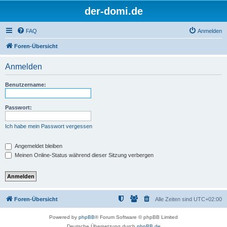
der-domi.de
FAQ
Anmelden
Foren-Übersicht
Anmelden
Benutzername:
Passwort:
Ich habe mein Passwort vergessen
Angemeldet bleiben
Meinen Online-Status während dieser Sitzung verbergen
Foren-Übersicht
Alle Zeiten sind
UTC+02:00
Powered by
phpBB
® Forum Software © phpBB Limited
Deutsche Übersetzung durch
phpBB.de