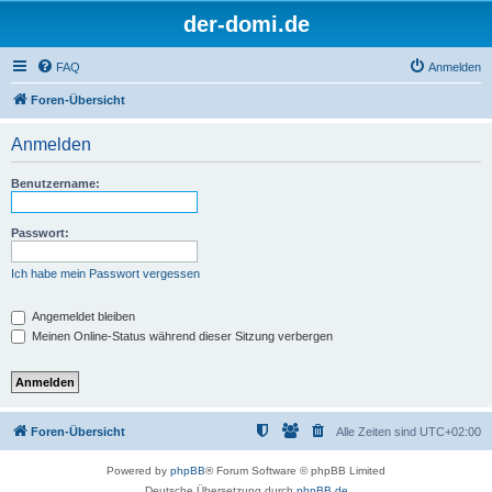
der-domi.de
FAQ
Anmelden
Foren-Übersicht
Anmelden
Benutzername:
Passwort:
Ich habe mein Passwort vergessen
Angemeldet bleiben
Meinen Online-Status während dieser Sitzung verbergen
Foren-Übersicht
Alle Zeiten sind
UTC+02:00
Powered by
phpBB
® Forum Software © phpBB Limited
Deutsche Übersetzung durch
phpBB.de