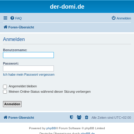
der-domi.de
FAQ
Anmelden
Foren-Übersicht
Anmelden
Benutzername:
Passwort:
Ich habe mein Passwort vergessen
Angemeldet bleiben
Meinen Online-Status während dieser Sitzung verbergen
Foren-Übersicht
Alle Zeiten sind
UTC+02:00
Powered by
phpBB
® Forum Software © phpBB Limited
Deutsche Übersetzung durch
phpBB.de