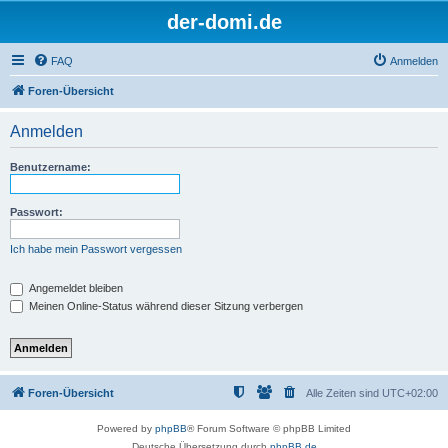
der-domi.de
FAQ
Anmelden
Foren-Übersicht
Anmelden
Benutzername:
Passwort:
Ich habe mein Passwort vergessen
Angemeldet bleiben
Meinen Online-Status während dieser Sitzung verbergen
Foren-Übersicht
Alle Zeiten sind
UTC+02:00
Powered by
phpBB
® Forum Software © phpBB Limited
Deutsche Übersetzung durch
phpBB.de