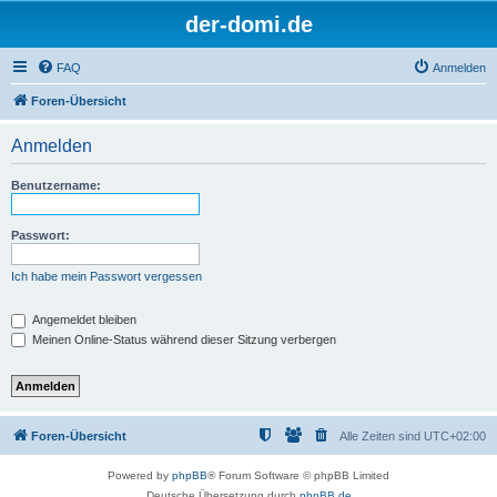
der-domi.de
FAQ
Anmelden
Foren-Übersicht
Anmelden
Benutzername:
Passwort:
Ich habe mein Passwort vergessen
Angemeldet bleiben
Meinen Online-Status während dieser Sitzung verbergen
Foren-Übersicht
Alle Zeiten sind
UTC+02:00
Powered by
phpBB
® Forum Software © phpBB Limited
Deutsche Übersetzung durch
phpBB.de