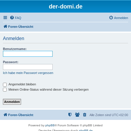
der-domi.de
FAQ
Anmelden
Foren-Übersicht
Anmelden
Benutzername:
Passwort:
Ich habe mein Passwort vergessen
Angemeldet bleiben
Meinen Online-Status während dieser Sitzung verbergen
Foren-Übersicht
Alle Zeiten sind
UTC+02:00
Powered by
phpBB
® Forum Software © phpBB Limited
Deutsche Übersetzung durch
phpBB.de