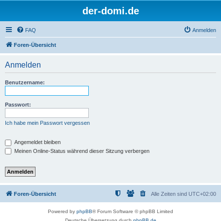
der-domi.de
FAQ
Anmelden
Foren-Übersicht
Anmelden
Benutzername:
Passwort:
Ich habe mein Passwort vergessen
Angemeldet bleiben
Meinen Online-Status während dieser Sitzung verbergen
Foren-Übersicht
Alle Zeiten sind
UTC+02:00
Powered by
phpBB
® Forum Software © phpBB Limited
Deutsche Übersetzung durch
phpBB.de