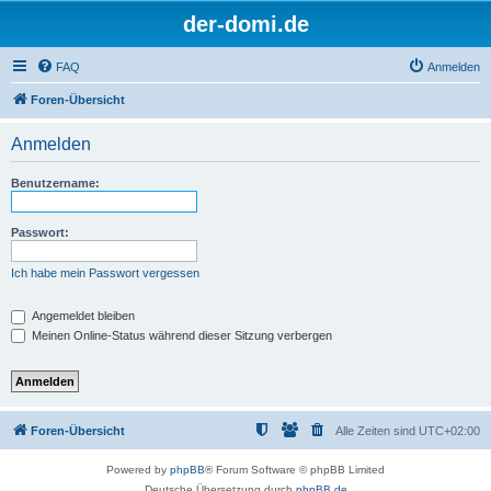
der-domi.de
FAQ
Anmelden
Foren-Übersicht
Anmelden
Benutzername:
Passwort:
Ich habe mein Passwort vergessen
Angemeldet bleiben
Meinen Online-Status während dieser Sitzung verbergen
Foren-Übersicht
Alle Zeiten sind
UTC+02:00
Powered by
phpBB
® Forum Software © phpBB Limited
Deutsche Übersetzung durch
phpBB.de