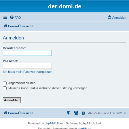
der-domi.de
FAQ
Anmelden
Foren-Übersicht
Anmelden
Benutzername:
Passwort:
Ich habe mein Passwort vergessen
Angemeldet bleiben
Meinen Online-Status während dieser Sitzung verbergen
Foren-Übersicht
Alle Zeiten sind
UTC+02:00
Powered by
phpBB
® Forum Software © phpBB Limited
Deutsche Übersetzung durch
phpBB.de