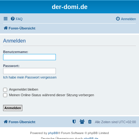
der-domi.de
FAQ
Anmelden
Foren-Übersicht
Anmelden
Benutzername:
Passwort:
Ich habe mein Passwort vergessen
Angemeldet bleiben
Meinen Online-Status während dieser Sitzung verbergen
Foren-Übersicht
Alle Zeiten sind
UTC+02:00
Powered by
phpBB
® Forum Software © phpBB Limited
Deutsche Übersetzung durch
phpBB.de