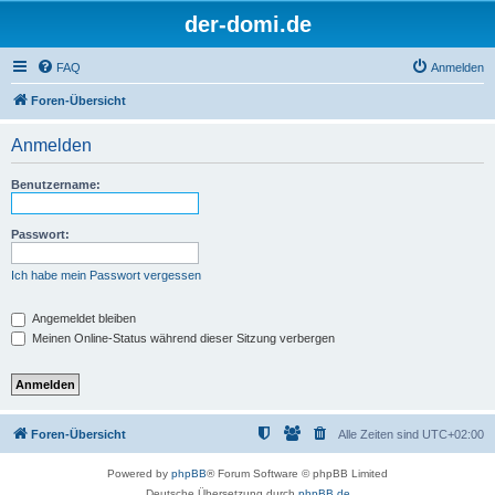
der-domi.de
FAQ
Anmelden
Foren-Übersicht
Anmelden
Benutzername:
Passwort:
Ich habe mein Passwort vergessen
Angemeldet bleiben
Meinen Online-Status während dieser Sitzung verbergen
Foren-Übersicht
Alle Zeiten sind
UTC+02:00
Powered by
phpBB
® Forum Software © phpBB Limited
Deutsche Übersetzung durch
phpBB.de