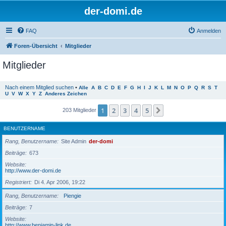
der-domi.de
FAQ
Anmelden
Foren-Übersicht
Mitglieder
Mitglieder
Nach einem Mitglied suchen
•
Alle
A
B
C
D
E
F
G
H
I
J
K
L
M
N
O
P
Q
R
S
T
U
V
W
X
Y
Z
Anderes Zeichen
1
2
3
4
5
Nächste
203 Mitglieder
BENUTZERNAME
Rang, Benutzername
Site Admin
der-domi
Beiträge
673
Website
http://www.der-domi.de
Registriert
Di 4. Apr 2006, 19:22
Rang, Benutzername
Piengie
Beiträge
7
Website
http://www.benjamin-link.de