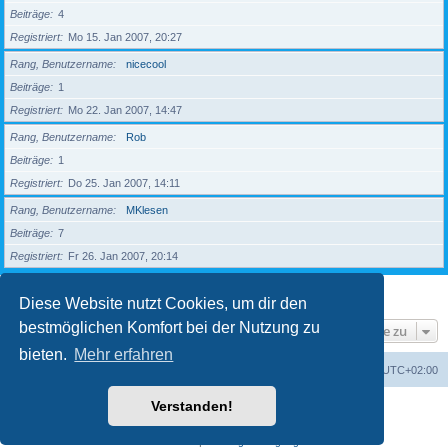
Beiträge
4
Registriert
Mo 15. Jan 2007, 20:27
Rang, Benutzername
nicecool
Beiträge
1
Registriert
Mo 22. Jan 2007, 14:47
Rang, Benutzername
Rob
Beiträge
1
Registriert
Do 25. Jan 2007, 14:11
Rang, Benutzername
MKlesen
Beiträge
7
Registriert
Fr 26. Jan 2007, 20:14
1
2
3
4
5
Nächste
203 Mitglieder
Diese Website nutzt Cookies, um dir den
bestmöglichen Komfort bei der Nutzung zu
Gehe zu
bieten.
Mehr erfahren
Foren-Übersicht
Alle Zeiten sind
UTC+02:00
Verstanden!
Powered by
phpBB
® Forum Software © phpBB Limited
Deutsche Übersetzung durch
phpBB.de
Datenschutz
|
Nutzungsbedingungen